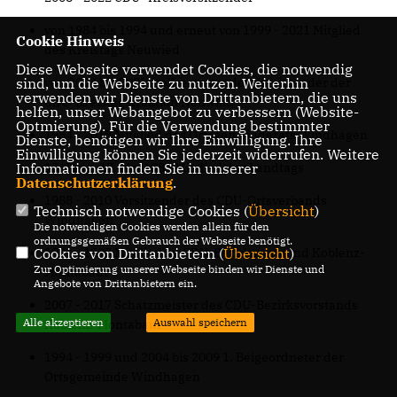
von 1984 bis 1994 und erneut von 1999 - 2021 Mitglied
Cookie Hinweis
des Kreistags Neuwied
Diese Webseite verwendet Cookies, die notwendig
sind, um die Webseite zu nutzen. Weiterhin
von 2004 bis 2021 stellvertretender Vorsitzender der
verwenden wir Dienste von Drittanbietern, die uns
CDU-Kreistagsfraktion Neuwied
helfen, unser Webangebot zu verbessern (Website-
Optmierung). Für die Verwendung bestimmter
1984 - 2018 Mitglied des Ortsgemeinderats Windhagen
Dienste, benötigen wir Ihre Einwilligung. Ihre
Einwilligung können Sie jederzeit widerrufen. Weitere
Informationen finden Sie in unserer
15. Jan. - 17. Mai 1987 Mitglied des Landtags
Datenschutzerklärung
.
1988 - 2010 Vorsitzender des CDU-Ortsverbands
Technisch notwendige Cookies (
Übersicht
)
Windhagen
Die notwendigen Cookies werden allein für den
ordnungsgemäßen Gebrauch der Webseite benötigt.
Cookies von Drittanbietern (
Übersicht
)
1991 - 1997 Mitglied im CDU-Bezirksvorstand Koblenz-
Zur Optimierung unserer Webseite binden wir Dienste und
Montabaur
Angebote von Drittanbietern ein.
2007 - 2017 Schatzmeister des CDU-Bezirksvorstands
Alle akzeptieren
Auswahl speichern
Koblenz-Montabaur
1994 - 1999 und 2004 bis 2009 1. Beigeordneter der
Ortsgemeinde Windhagen