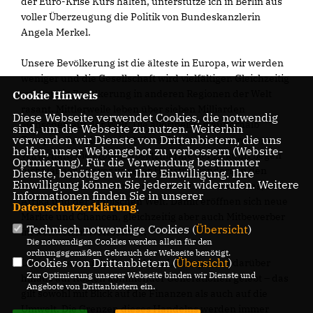
der Euro-Krise Kurs halten, unterstütze ich in Berlin aus
voller Überzeugung die Politik von Bundeskanzlerin
Angela Merkel.
Unsere Bevölkerung ist die älteste in Europa, wir werden
weniger und die Gesellschaft wird vielfältiger. Gleichzeitig
wächst die Bevölkerung in anderen Regionen der Welt
Cookie Hinweis
rasant. Mittlerweile leben über sieben Milliarden
Diese Webseite verwendet Cookies, die notwendig
Menschen auf der Welt. Die allermeisten außerhalb
sind, um die Webseite zu nutzen. Weiterhin
verwenden wir Dienste von Drittanbietern, die uns
Europas. Das bleibt nicht ohne Folgen für unsere
helfen, unser Webangebot zu verbessern (Website-
Wirtschaft. Die großen Absatzmärkte der Zukunft liegen
Optmierung). Für die Verwendung bestimmter
nicht länger nur vor unserer Haustür, sondern in den
Dienste, benötigen wir Ihre Einwilligung. Ihre
Einwilligung können Sie jederzeit widerrufen. Weitere
aufstrebenden Ländern Asiens und Lateinamerikas, in
Informationen finden Sie in unserer
Afrika und der arabischen Welt. Damit eröffnen sich neue
Datenschutzerklärung
.
Märkte und Chancen, gleichzeitig aber auch Mitbewerber
Technisch notwendige Cookies (
Übersicht
)
im weltweiten Wettbewerb.
Die notwendigen Cookies werden allein für den
ordnungsgemäßen Gebrauch der Webseite benötigt.
Cookies von Drittanbietern (
Übersicht
)
Lange haben wir in Deutschland, Europa und darüber
Zur Optimierung unserer Webseite binden wir Dienste und
hinaus auf Kosten kommender Generationen gelebt – das
Angebote von Drittanbietern ein.
gilt sowohl mit Blick auf die Finanzen als auch auf die
Umwelt. Die Grenzen dieses Handelns werden immer