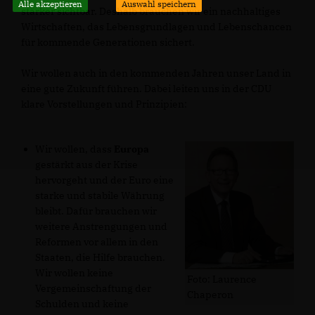
Alle akzeptieren
Auswahl speichern
stärker sichtbar. Deshalb brauchen wir ein nachhaltiges
Wirtschaften, das Lebensgrundlagen und Lebenschancen
für kommende Generationen sichert.
Wir wollen auch in den kommenden Jahren unser Land in
eine gute Zukunft führen. Dabei leiten uns in der CDU
klare Vorstellungen und Prinzipien:
Wir wollen, dass
Europa
gestärkt aus der Krise
hervorgeht und der Euro eine
starke und stabile Währung
bleibt. Dafür brauchen wir
weitere Anstrengungen und
Reformen vor allem in den
Staaten, die Hilfe brauchen.
Wir wollen keine
Foto: Laurence
Vergemeinschaftung der
Chaperon
Schulden und keine