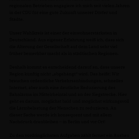
regionalen Betrieben engagiere ich mich seit vielen Jahren
in der CDU für eine gute Zukunft unserer Dörfer und
Städte.
Unser Wahlkreis ist einer der einwohnerstärksten in
Deutschland. Aus eigener Erfahrung weiß ich, dass sich
die Alterung der Gesellschaft auf dem Land sehr viel
früher bemerkbar macht als in städtischen Regionen.
Deshalb kommt es entscheidend darauf an, dass unsere
Region künftig nicht „abgehängt“ wird. Das heißt: Wir
brauchen ordentliche Verkehrsanbindungen, schnelles
Internet, aber auch eine deutliche Reduzierung des
Bahnlärms im Mittelrheintal und an der Siegstrecke. Hier
geht es darum, möglichst bald und möglichst wirkungsvoll
die Lärmbelastung der Menschen zu reduzieren. An
dieser Sache werde ich konsequent und mit allem
Nachdruck dranbleiben – in Berlin und vor Ort!
Zu den vordringlichsten Aufgaben zählt ferner ein Ausbau