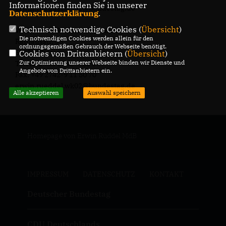
Informationen finden Sie in unserer
erwin.rueddel.wk01@bundestag.de
Datenschutzerklärung
.
Technisch notwendige Cookies (
Übersicht
)
Wahlkreisbüro Altenkirchen:
Die notwendigen Cookies werden allein für den
Rathausstr. 35
ordnungsgemäßen Gebrauch der Webseite benötigt.
57537 Wissen
Cookies von Drittanbietern (
Übersicht
)
Zur Optimierung unserer Webseite binden wir Dienste und
Telefon: +49 2742-7 23 37 7
Angebote von Drittanbietern ein.
Fax: +49 2742-9 11 50 70
erwin.rueddel.wk02@bundestag.de
Alle akzeptieren
Auswahl speichern
Homepage von Erwin Rüddel MdB
IMPRESSUM
DATENSCHUTZ
KONTAKT
Deutscher Bundestag
CDU Deutschlands