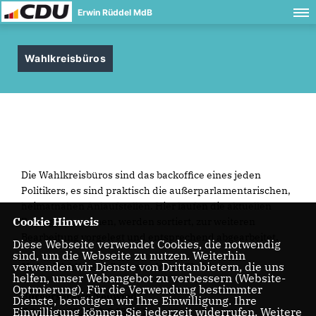
Erwin Rüddel MdB
Wahlkreisbüros
Die Wahlkreisbüros sind das backoffice eines jeden
Politikers, es sind praktisch die außerparlamentarischen,
heimatnahen Anlaufstellen. Hier laufen die aktuellen
Cookie Hinweis
Belange zusammen, werden sortiert, zur weiteren
Bearbeitung vorgelegt und entsprechend abgearbeitet.
Diese Webseite verwendet Cookies, die notwendig
sind, um die Webseite zu nutzen. Weiterhin
verwenden wir Dienste von Drittanbietern, die uns
Meine Wahlkreisbüros erreichen Sie hier:
helfen, unser Webangebot zu verbessern (Website-
Optmierung). Für die Verwendung bestimmter
Bürgerservice Neuwied:
Dienste, benötigen wir Ihre Einwilligung. Ihre
Einwilligung können Sie jederzeit widerrufen. Weitere
Telefon: +49 2742-9 13 36 1