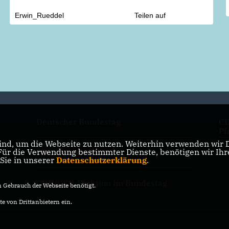
Erwin_Rueddel
Teilen auf
Deutscher Bundestag
CD
Pf
nd, um die Webseite zu nutzen. Weiterhin verwenden wir Di
r die Verwendung bestimmter Dienste, benötigen wir Ihre 
CDU Deutschlands
CD
 Sie in unserer
Datenschutzerklärung
.
CDU/CSU-Fraktion im Bundestag
Gebrauch der Webseite benötigt.
e von Drittanbietern ein.