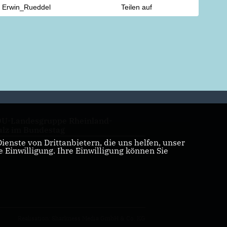
Erwin_Rueddel
Teilen auf
U-Landesgruppe Rheinland-
alz im Bundestag
enste von Drittanbietern, die uns helfen, unser
Einwilligung. Ihre Einwilligung können Sie
U Rheinland-Pfalz
Realisation: Sharkness Media GmbH & Co. KG