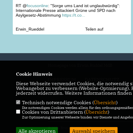
RT @
focusonline
: "Sorge ums Land ist unglaubwürdig":
Internationale Presse attackiert Grüne und SPD nach
Asylgesetz-Abstimmung
https://t.co...
Erwin_Rueddel
Teilen auf
Homepage von Erwin Rüddel MdB
Cookie Hinweis
IMPRESSUM
DATENSCHUTZ
Diese Webseite verwendet Cookies, die notwendig si
KONTAKT
Webangebot zu verbessern (Website-Optmierung). Fü
jederzeit widerrufen. Weitere Informationen finden
Technisch notwendige Cookies (
Übersicht
)
Die notwendigen Cookies werden allein für den ordnungsgemäßen 
Cookies von Drittanbietern (
Übersicht
)
Zur Optimierung unserer Webseite binden wir Dienste und Angebot
© 2026 Erwin Rüddel, MdB
Alle akzeptieren
Auswahl speichern