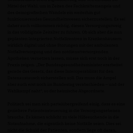
Mittel der Wahl, um in Zeiten des Fachkräftemangels und
des demografischen Wandels ein weiterhin gut
funktionierendes Gesundheitswesen sicherzustellen. Es sei
daher auch vollkommen richtig, diesen Versorgungszweig
in das volldigitale Zeitalter zu führen. Ob sich aber die nun
geplanten Integrierten Notfallzentren in Krankenhäusern
wirklich digital und ohne Störungen mit der ambulanten
Notfallversorgung und den notdienstversorgenden
Apotheken vernetzen lassen, müsse sich erst noch in der
Praxis zeigen. „Der Bundesgesundheitsminister erarbeitet
gerade das Gesetz, das diese Interoperabilität für den
Datenaustausch sicherstellen soll. Das muss die Ampel
aber auch erst noch im Bundestag verabschieden – und der
Wahlkampf naht“, so der heimische Abgeordnete.
Politisch sei man sich parteiübergreifend einig, dass es eine
gezieltere Patientensteuerung in die Versorgungsebenen
brauche. Es kämen schlicht zu viele Hilfesuchende in die
Notaufnahme, die eigentlich keine Notfälle seien. Dies sei
nicht die Schuld der Patienten, sondern liege oft daran,