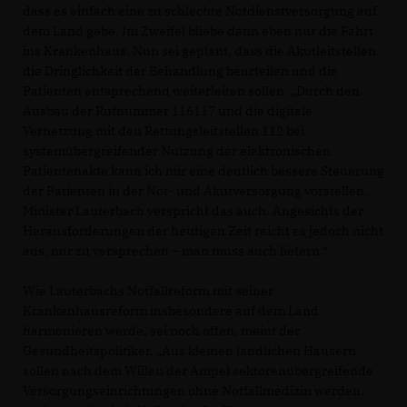
dass es einfach eine zu schlechte Notdienstversorgung auf
dem Land gebe. Im Zweifel bliebe dann eben nur die Fahrt
ins Krankenhaus. Nun sei geplant, dass die Akutleitstellen
die Dringlichkeit der Behandlung beurteilen und die
Patienten entsprechend weiterleiten sollen. „Durch den
Ausbau der Rufnummer 116117 und die digitale
Vernetzung mit den Rettungsleitstellen 112 bei
systemübergreifender Nutzung der elektronischen
Patientenakte kann ich mir eine deutlich bessere Steuerung
der Patienten in der Not- und Akutversorgung vorstellen.
Minister Lauterbach verspricht das auch. Angesichts der
Herausforderungen der heutigen Zeit reicht es jedoch nicht
aus, nur zu versprechen – man muss auch liefern.“
Wie Lauterbachs Notfallreform mit seiner
Krankenhausreform insbesondere auf dem Land
harmonieren werde, sei noch offen, meint der
Gesundheitspolitiker. „Aus kleinen ländlichen Häusern
sollen nach dem Willen der Ampel sektorenübergreifende
Versorgungseinrichtungen ohne Notfallmedizin werden.