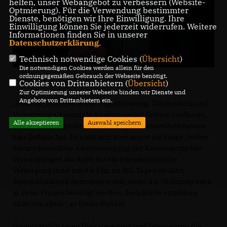
helfen, unser Webangebot zu verbessern (Website-
Optmierung). Für die Verwendung bestimmter
Dienste, benötigen wir Ihre Einwilligung. Ihre
Einwilligung können Sie jederzeit widerrufen. Weitere
Informationen finden Sie in unserer
Datenschutzerklärung
.
Technisch notwendige Cookies (
Übersicht
)
Die notwendigen Cookies werden allein für den
ordnungsgemäßen Gebrauch der Webseite benötigt.
Cookies von Drittanbietern (
Übersicht
)
Zur Optimierung unserer Webseite binden wir Dienste und
Angebote von Drittanbietern ein.
Minister Lauterbach will Digitalisierung, Telemedizin und
Vernetzung als zentrale Ansätze seiner Reform ausbauen.
Alle akzeptieren
Auswahl speichern
Das ist auch begrüßenswert, da unser Gesundheitswesen
hier Defizite hat. Es stellt sich aber schon die Frage, woher
die notdienstliche Akutversorgung der Kassenärztlichen
Vereinigungen die Ärzte für die telemedizinische
Versorgung rund um die Uhr, an 365 Tagen im Jahr,
deutschlandweit hernehmen soll, wenn die Mediziner auch
in ihren Praxen benötigt werden. Fachkräfte entstehen
nicht von allein“, so Erwin Rüddel.
Grundsätzlich seien Digitalisierung und Telemedizin die