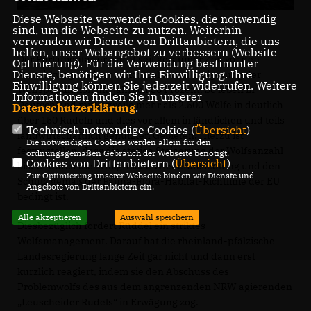
Diese Webseite verwendet Cookies, die notwendig
sind, um die Webseite zu nutzen. Weiterhin
verwenden wir Dienste von Drittanbietern, die uns
helfen, unser Webangebot zu verbessern (Website-
Der Parlamentarier warnt seit geraumer Zeit vor den
Optmierung). Für die Verwendung bestimmter
Dienste, benötigen wir Ihre Einwilligung. Ihre
Auswirkungen einer unkontrollierten Steigerung der
Einwilligung können Sie jederzeit widerrufen. Weitere
Wolfspopulation um jährlich 30 Prozent. So leben in
Informationen finden Sie in unserer
Deutschland mittlerweile mehr als 2.500 Wölfe in deutlich
Datenschutzerklärung
.
über 150 Rudeln und dies vor allem in ländlichen und teils
Technisch notwendige Cookies (
Übersicht
)
landwirtschaftlich genutzten Gebieten. Hierzu ist
Die notwendigen Cookies werden allein für den
festzustellen, dass die stetige Steigerung der Wolfsanzahl
ordnungsgemäßen Gebrauch der Webseite benötigt.
Cookies von Drittanbietern (
Übersicht
)
bisher durch die erfolgreiche Wiederansiedlung und den
Zur Optimierung unserer Webseite binden wir Dienste und
Schutz gemäß der Fauna-Flora-Habitat-Richtlinie der EU
Angebote von Drittanbietern ein.
bedingt ist.
Alle akzeptieren
Auswahl speichern
Diesbezüglich fordert Rüddel ein striktes
Wolfsmanagement. Darauf hat die rheinland-pfälzische
Landesregierung lange Zeit gar nicht und dann erst
kürzlich reagiert, indem sie den Abschuss des
Problemwolfs des aus dem angrenzenden NRW agierenden
Leuscheider Rudels“ in Erwägung zog.