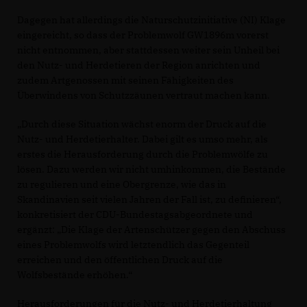
Dagegen hat allerdings die Naturschutzinitiative (NI) Klage
eingereicht, so dass der Problemwolf GW1896m vorerst
nicht entnommen, aber stattdessen weiter sein Unheil bei
den Nutz- und Herdetieren der Region anrichten und
zudem Artgenossen mit seinen Fähigkeiten des
Überwindens von Schutzzäunen vertraut machen kann.
Durch diese Situation wächst enorm der Druck auf die
Nutz- und Herdetierhalter. Dabei gilt es umso mehr, als
erstes die Herausforderung durch die Problemwölfe zu
lösen. Dazu werden wir nicht umhinkommen, die Bestände
zu regulieren und eine Obergrenze, wie das in
Skandinavien seit vielen Jahren der Fall ist, zu definieren“,
konkretisiert der CDU-Bundestagsabgeordnete und
ergänzt: „Die Klage der Artenschützer gegen den Abschuss
eines Problemwolfs wird letztendlich das Gegenteil
erreichen und den öffentlichen Druck auf die
Wolfsbestände erhöhen.“
Herausforderungen für die Nutz- und Herdetierhaltung