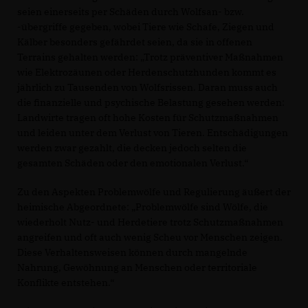
seien einerseits per Schäden durch Wolfsan- bzw.
-übergriffe gegeben, wobei Tiere wie Schafe, Ziegen und
Kälber besonders gefährdet seien, da sie in offenen
Terrains gehalten werden: „Trotz präventiver Maßnahmen
wie Elektrozäunen oder Herdenschutzhunden kommt es
jährlich zu Tausenden von Wolfsrissen. Daran muss auch
die finanzielle und psychische Belastung gesehen werden:
Landwirte tragen oft hohe Kosten für Schutzmaßnahmen
und leiden unter dem Verlust von Tieren. Entschädigungen
werden zwar gezahlt, die decken jedoch selten die
gesamten Schäden oder den emotionalen Verlust.“
Zu den Aspekten Problemwölfe und Regulierung äußert der
heimische Abgeordnete: „Problemwölfe sind Wölfe, die
wiederholt Nutz- und Herdetiere trotz Schutzmaßnahmen
angreifen und oft auch wenig Scheu vor Menschen zeigen.
Diese Verhaltensweisen können durch mangelnde
Nahrung, Gewöhnung an Menschen oder territoriale
Konflikte entstehen.“