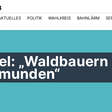
B
AKTUELLES
POLITIK
WAHLKREIS
BAHNLÄRM
SE
el: „Waldbauern
rmunden“