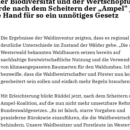
der Biodiversität und der Wertschöpf
rde nach dem Scheitern der „Ampel" 
e Hand für so ein unnötiges Gesetz
Die Ergebnisse der Waldinventur zeigten, dass es regional
deutliche Unterschiede im Zustand der Wälder gebe. „Die
Westerwald bekannten Waldbauern setzen bereits auf
nachhaltige forstwirtschaftliche Nutzung und die Verwen
von klimaangepassten Baumarten für den Waldumbau. Ic
bezweifle, dass die Waldbewirtschafter und Förster nun ko
gescheitert sein sollen und einfach mehr Regeln brauchen
Mit Erleichterung blickt Rüddel jetzt, nach dem Scheitern 
Ampel-Koalition, auf die nun nicht mehr umsetzbare Refo
Bundeswaldgesetzes. „Es ist falsch, starre Vorgaben und
praxisferne Bürokratie einzuführen, die die Waldbewirtsc
behindern. Unsere Waldbesitzer und Forstleute im Weste