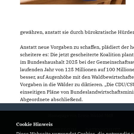
gewähren, anstatt sie durch bürokratische Hürden
Anstatt neue Vorgaben zu schaffen, plädiert der
scheitere es: Die jetzt gescheiterte Koalition pl
im Bundeshaushalt 2025 bei der Gemeinschaftsa
laufenden Jahr von 125 Millionen auf 100 Millione
besser, auf Augenhöhe mit den Waldbewirtschafte
Vorgaben in die Wälder zu diktieren. „Die CDU/CSU
einseitigen Pläne von Bundeslandwirtschaftsmin
Abgeordnete abschließend.
Homepage von Erwin Rüddel MdB
Cookie Hinweis
IMPRESSUM
DATENSCHUTZ
Diese Webseite verwendet Cookies, die notwendig si