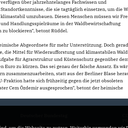
verfügen über jahrzehntelanges Fachwissen und
Standortkenntnisse, die sie tagtäglich einsetzen, um die 
klimastabil umzubauen. Diesen Menschen müssen wir Fre
und Handlungsspielräume in der Waldbewirtschaftung
 zu blockieren“, betont Rüddel.
 heimische Abgeordnete für mehr Unterstützung. Doch gera
ante, die Mittel für Wiederaufforstung und klimastabilen Wa
ufgabe für Agrarstruktur und Küstenschutz gegenüber de
n Euro zu kürzen. Das sei genau der falsche Ansatz. Es wä
rn zusammenzuarbeiten, statt aus der Berliner Blase hera
-Fraktion hatte sich frühzeitig gegen die jetzt obsoleten
ister Cem Özdemir ausgesprochen“, betont der heimische
Deutscher Bundestag
CD
Pf
nd, um die Webseite zu nutzen. Weiterhin verwenden wir Di