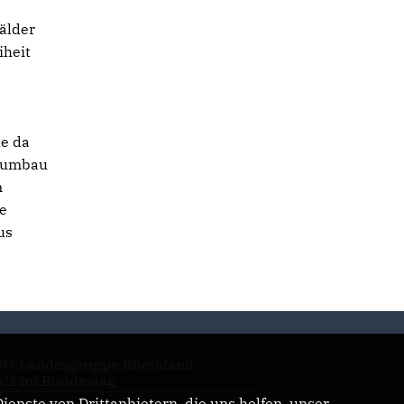
Wälder
iheit
de da
ldumbau
m
re
us
U-Landesgruppe Rheinland-
alz im Bundestag
enste von Drittanbietern, die uns helfen, unser