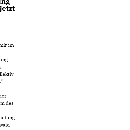
ung
jetzt
 mir im
dung
h
llektiv
.“
der
rm des
haftung
rwald