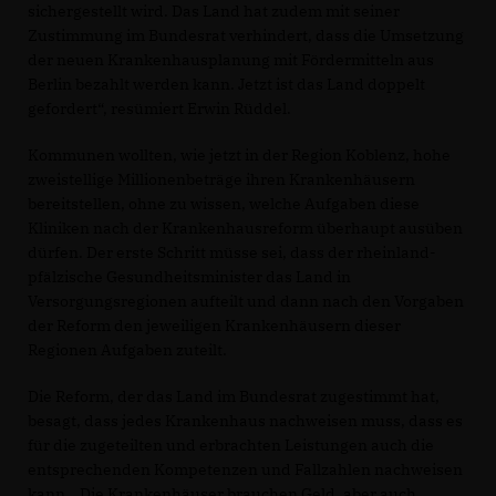
sichergestellt wird. Das Land hat zudem mit seiner
Zustimmung im Bundesrat verhindert, dass die Umsetzung
der neuen Krankenhausplanung mit Fördermitteln aus
Berlin bezahlt werden kann. Jetzt ist das Land doppelt
gefordert“, resümiert Erwin Rüddel.
Kommunen wollten, wie jetzt in der Region Koblenz, hohe
zweistellige Millionenbeträge ihren Krankenhäusern
bereitstellen, ohne zu wissen, welche Aufgaben diese
Kliniken nach der Krankenhausreform überhaupt ausüben
dürfen. Der erste Schritt müsse sei, dass der rheinland-
pfälzische Gesundheitsminister das Land in
Versorgungsregionen aufteilt und dann nach den Vorgaben
der Reform den jeweiligen Krankenhäusern dieser
Regionen Aufgaben zuteilt.
Die Reform, der das Land im Bundesrat zugestimmt hat,
besagt, dass jedes Krankenhaus nachweisen muss, dass es
für die zugeteilten und erbrachten Leistungen auch die
entsprechenden Kompetenzen und Fallzahlen nachweisen
kann. „Die Krankenhäuser brauchen Geld, aber auch