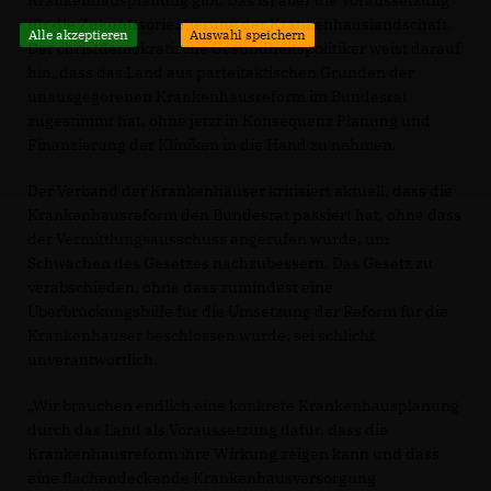
Krankenhausplanung gibt. Das ist aber die Voraussetzung
für die Zukunftsorientierung der Krankenhauslandschaft.
Alle akzeptieren
Auswahl speichern
Der christdemokratische Gesundheitspolitiker weist darauf
hin, dass das Land aus parteitaktischen Gründen der
unausgegorenen Krankenhausreform im Bundesrat
zugestimmt hat, ohne jetzt in Konsequenz Planung und
Finanzierung der Kliniken in die Hand zu nehmen.
Der Verband der Krankenhäuser kritisiert aktuell, dass die
Krankenhausreform den Bundesrat passiert hat, ohne dass
der Vermittlungsausschuss angerufen wurde, um
Schwächen des Gesetzes nachzubessern. Das Gesetz zu
verabschieden, ohne dass zumindest eine
Überbrückungshilfe für die Umsetzung der Reform für die
Krankenhäuser beschlossen wurde, sei schlicht
unverantwortlich.
Wir brauchen endlich eine konkrete Krankenhausplanung
durch das Land als Voraussetzung dafür, dass die
Krankenhausreform ihre Wirkung zeigen kann und dass
eine flächendeckende Krankenhausversorgung