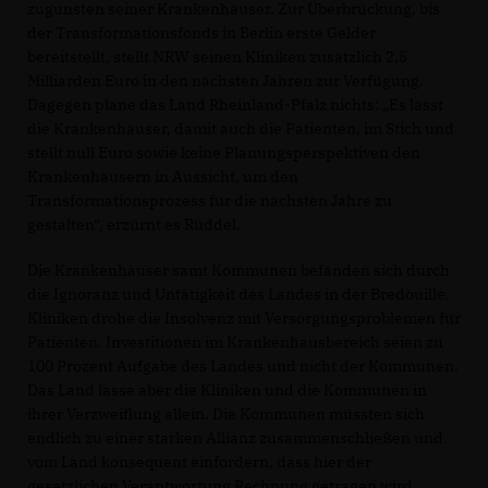
zugunsten seiner Krankenhäuser. Zur Überbrückung, bis
der Transformationsfonds in Berlin erste Gelder
bereitstellt, stellt NRW seinen Kliniken zusätzlich 2,5
Milliarden Euro in den nächsten Jahren zur Verfügung.
Dagegen plane das Land Rheinland-Pfalz nichts: „Es lässt
die Krankenhäuser, damit auch die Patienten, im Stich und
stellt null Euro sowie keine Planungsperspektiven den
Krankenhäusern in Aussicht, um den
Transformationsprozess für die nächsten Jahre zu
gestalten“, erzürnt es Rüddel.
Die Krankenhäuser samt Kommunen befänden sich durch
die Ignoranz und Untätigkeit des Landes in der Bredouille.
Kliniken drohe die Insolvenz mit Versorgungsproblemen für
Patienten. Investitionen im Krankenhausbereich seien zu
100 Prozent Aufgabe des Landes und nicht der Kommunen.
Das Land lasse aber die Kliniken und die Kommunen in
ihrer Verzweiflung allein. Die Kommunen müssten sich
endlich zu einer starken Allianz zusammenschließen und
vom Land konsequent einfordern, dass hier der
gesetzlichen Verantwortung Rechnung getragen wird.