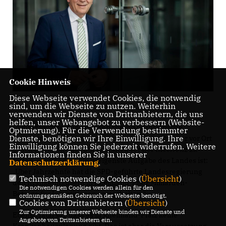
Cookie Hinweis
Diese Webseite verwendet Cookies, die notwendig
sind, um die Webseite zu nutzen. Weiterhin
verwenden wir Dienste von Drittanbietern, die uns
helfen, unser Webangebot zu verbessern (Website-
In ihrer Verzweiflung denken rheinland-pfälzische
Optmierung). Für die Verwendung bestimmter
Dienste, benötigen wir Ihre Einwilligung. Ihre
Kommunen akut darüber nach, ihre Krankenhäuser vor Ort
Einwilligung können Sie jederzeit widerrufen. Weitere
durch Beihilfen oder Bürgschaften vor der Insolvenz zu
Informationen finden Sie in unserer
retten, obwohl dies die ureigenste Aufgabe des Landes ist:
Datenschutzerklärung
.
Über Jahrzehnte hat die SPD-geführte Landesregierung
Technisch notwendige Cookies (
Übersicht
)
den Krankenhäusern in Rheinland-Pfalz Milliarden-
Die notwendigen Cookies werden allein für den
Beträge für Investitionen vorenthalten.“
ordnungsgemäßen Gebrauch der Webseite benötigt.
Cookies von Drittanbietern (
Übersicht
)
Zur Optimierung unserer Webseite binden wir Dienste und
Ebenso fatal sei, dass es in Rheinland-Pfalz keine
Angebote von Drittanbietern ein.