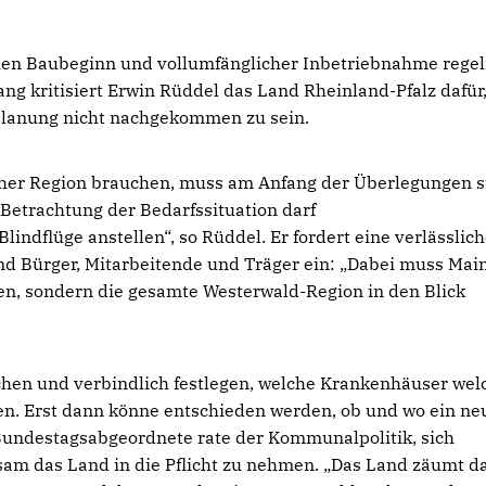
hen Baubeginn und vollumfänglicher Inbetriebnahme rege
g kritisiert Erwin Rüddel das Land Rheinland-Pfalz dafür
splanung nicht nachgekommen zu sein.
lcher Region brauchen, muss am Anfang der Überlegungen s
Betrachtung der Bedarfssituation darf
ndflüge anstellen“, so Rüddel. Er fordert eine verlässlich
d Bürger, Mitarbeitende und Träger ein: „Dabei muss Mai
hten, sondern die gesamte Westerwald-Region in den Blick
en und verbindlich festlegen, welche Krankenhäuser wel
n. Erst dann könne entschieden werden, ob und wo ein ne
Bundestagsabgeordnete rate der Kommunalpolitik, sich
am das Land in die Pflicht zu nehmen. „Das Land zäumt d