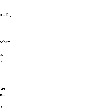
lmäßig
,
tehen.
e,
nz
che
ues
as