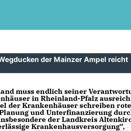
 Wegducken der Mainzer Ampel reicht
s Land muss endlich seiner Verantwor
nhäuser in Rheinland-Pfalz ausreic
ttel der Krankenhäuser schreiben rot
r Planung und Unterfinanzierung dur
insbesondere der Landkreis Altenkir
erlässige Krankenhausversorgung“,