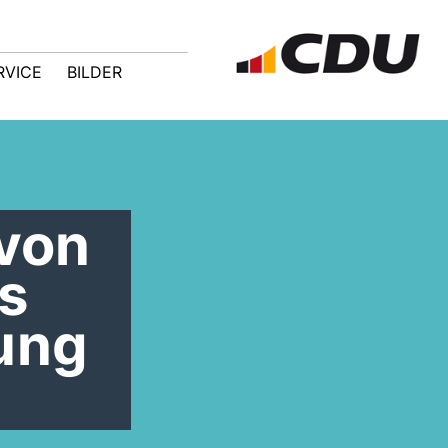
RVICE
BILDER
 von
s
ung