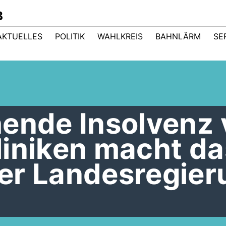
B
AKTUELLES
POLITIK
WAHLKREIS
BAHNLÄRM
SE
hende Insolvenz
liniken macht da
er Landesregier