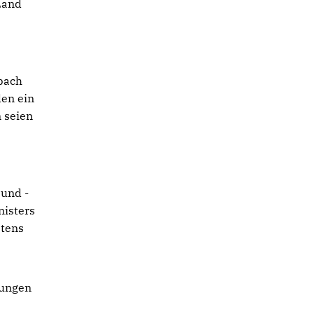
Land
bach
len ein
 seien
 und -
nisters
stens
rungen