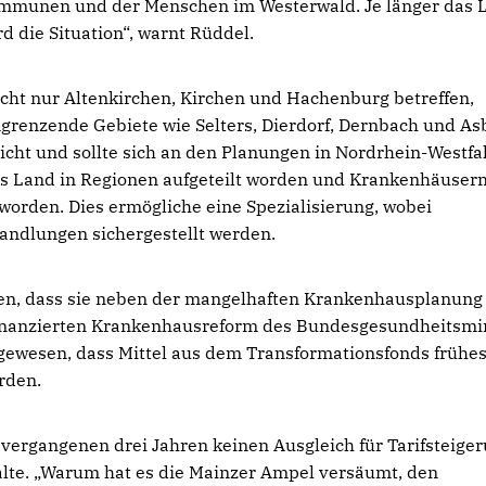
 Kommunen und der Menschen im Westerwald. Je länger das 
d die Situation“, warnt Rüddel.
ht nur Altenkirchen, Kirchen und Hachenburg betreffen,
grenzende Gebiete wie Selters, Dierdorf, Dernbach und As
cht und sollte sich an den Planungen in Nordrhein-Westfa
as Land in Regionen aufgeteilt worden und Krankenhäusern
orden. Dies ermögliche eine Spezialisierung, wobei
ndlungen sichergestellt werden.
sen, dass sie neben der mangelhaften Krankenhausplanung
finanzierten Krankenhausreform des Bundesgesundheitsmi
 gewesen, dass Mittel aus dem Transformationsfonds frühe
rden.
 vergangenen drei Jahren keinen Ausgleich für Tarifsteige
lte. „Warum hat es die Mainzer Ampel versäumt, den