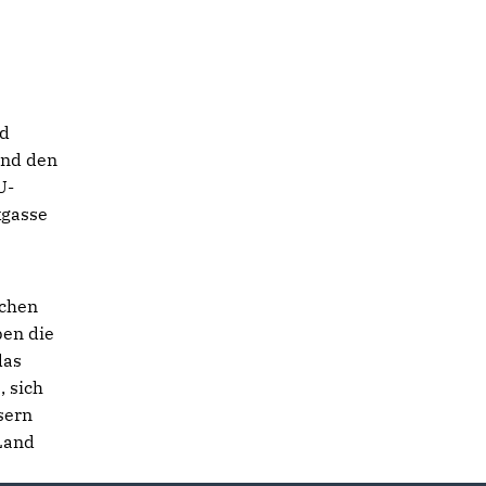
nd
and den
U-
kgasse
schen
ben die
das
, sich
sern
 Land