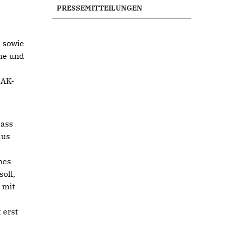
PRESSEMITTEILUNGEN
e sowie
rne und
 AK-
dass
aus
nes
oll,
 mit
 erst