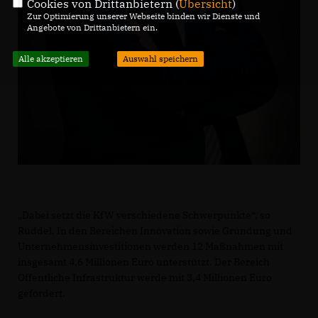
Cookies von Drittanbietern (
Übersicht
)
Zur Optimierung unserer Webseite binden wir Dienste und
Angebote von Drittanbietern ein.
Alle akzeptieren
Auswahl speichern
Dabei setzt die KfW verschiedene Schwerpunkte“, so
Rüddel. In den Bereichen Innovation sowie Gründung und
Unternehmensinvestitionen werden 12 Maßnahmen mit
insgesamt 4,6 Millionen Euro unterstützt. Der Bereich
Öffentliche Infrastruktur werde mit 3,4 Millionen Euro
gefördert.