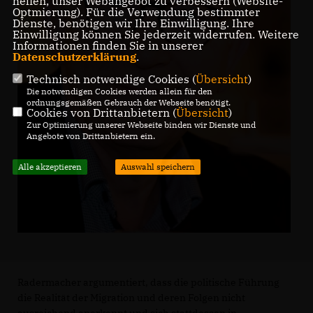
helfen, unser Webangebot zu verbessern (Website-
Optmierung). Für die Verwendung bestimmter
Dienste, benötigen wir Ihre Einwilligung. Ihre
Einwilligung können Sie jederzeit widerrufen. Weitere
Informationen finden Sie in unserer
Datenschutzerklärung
.
Technisch notwendige Cookies (
Übersicht
)
Die notwendigen Cookies werden allein für den
ordnungsgemäßen Gebrauch der Webseite benötigt.
Cookies von Drittanbietern (
Übersicht
)
Zur Optimierung unserer Webseite binden wir Dienste und
Angebote von Drittanbietern ein.
Alle akzeptieren
Auswahl speichern
Radermacher argumentiert, dass die politische Führung
die Realität der Migration und deren Folgen nicht