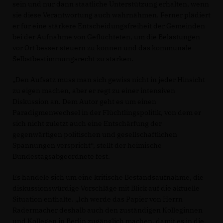
sein und nur dann staatliche Unterstützung erhalten, wenn
sie diese Verantwortung auch wahrnähmen. Ferner plädiert
er für eine stärkere Entscheidungsfreiheit der Gemeinden
bei der Aufnahme von Geflüchteten, um die Belastungen
vor Ort besser steuern zu können und das kommunale
Selbstbestimmungsrecht zu stärken.
Den Aufsatz muss man sich gewiss nicht in jeder Hinsicht
zu eigen machen, aber er regt zu einer intensiven
Diskussion an. Dem Autor geht es um einen
Paradigmenwechsel in der Flüchtlingspolitik, von dem er
sich nicht zuletzt auch eine Entschärfung der
gegenwärtigen politischen und gesellschaftlichen
Spannungen verspricht“, stellt der heimische
Bundestagsabgeordnete fest.
Es handele sich um eine kritische Bestandsaufnahme, die
diskussionswürdige Vorschläge mit Blick auf die aktuelle
Situation enthalte. „Ich werde das Papier von Herrn
Radermacher deshalb auch den zuständigen Kolleginnen
und Kollegen in Berlin zugänglich machen, damit es in die