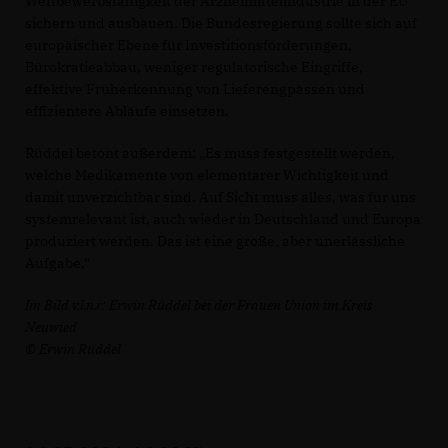
Wettbewerbsfähigkeit der Arzneimittelindustrie in der EU
sichern und ausbauen. Die Bundesregierung sollte sich auf
europäischer Ebene für Investitionsförderungen,
Bürokratieabbau, weniger regulatorische Eingriffe,
effektive Früherkennung von Lieferengpässen und
effizientere Abläufe einsetzen.
Rüddel betont außerdem: „Es muss festgestellt werden,
welche Medikamente von elementarer Wichtigkeit und
damit unverzichtbar sind. Auf Sicht muss alles, was für uns
systemrelevant ist, auch wieder in Deutschland und Europa
produziert werden. Das ist eine große, aber unerlässliche
Aufgabe.“
Im Bild v.l.n.r: Erwin Rüddel bei der Frauen Union im Kreis
Neuwied
© Erwin Rüddel