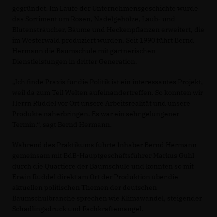
gegründet. Im Laufe der Unternehmensgeschichte wurde
das Sortiment um Rosen, Nadelgehölze, Laub- und
Blütensträucher, Bäume und Heckenpflanzen erweitert, die
im Westerwald produziert wurden. Seit 1990 führt Bernd
Hermann die Baumschule mit gärtnerischen
Dienstleistungen in dritter Generation.
Ich finde Praxis für die Politik ist ein interessantes Projekt,
weil da zum Teil Welten aufeinandertreffen. So konnten wir
Herrn Rüddel vor Ort unsere Arbeitsrealität und unsere
Produkte näherbringen. Es war ein sehr gelungener
Termin.“, sagt Bernd Hermann.
Während des Praktikums führte Inhaber Bernd Hermann
gemeinsam mit BdB-Hauptgeschäftsführer Markus Guhl
durch die Quartiere der Baumschule und konnten so mit
Erwin Rüddel direkt am Ort der Produktion über die
aktuellen politischen Themen der deutschen
Baumschulbranche sprechen wie Klimawandel, steigender
Schädlingsdruck und Fachkräftemangel.