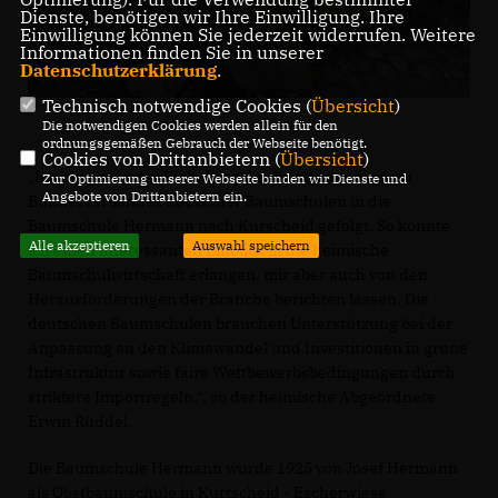
Dienste, benötigen wir Ihre Einwilligung. Ihre
Einwilligung können Sie jederzeit widerrufen. Weitere
Informationen finden Sie in unserer
Datenschutzerklärung
.
Technisch notwendige Cookies (
Übersicht
)
Die notwendigen Cookies werden allein für den
ordnungsgemäßen Gebrauch der Webseite benötigt.
Cookies von Drittanbietern (
Übersicht
)
Ich bin gerne der Einladung des berufsständischen
Zur Optimierung unserer Webseite binden wir Dienste und
Angebote von Drittanbietern ein.
Bundesverbandes deutscher Baumschulen in die
Baumschule Hermann nach Kurscheid gefolgt. So konnte
Alle akzeptieren
Auswahl speichern
ich einen interessanten Einblick in die heimische
Baumschulwirtschaft erlangen, mir aber auch von den
Herausforderungen der Branche berichten lassen. Die
deutschen Baumschulen brauchen Unterstützung bei der
Anpassung an den Klimawandel und Investitionen in grüne
Infrastruktur sowie faire Wettbewerbsbedingungen durch
striktere Importregeln.“, so der heimische Abgeordnete
Erwin Rüddel.
Die Baumschule Hermann wurde 1925 von Josef Hermann
als Obstbaumschule in Kurtscheid - Escherwiese