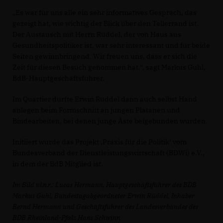
Es war für uns alle ein sehr informatives Gespräch, das
gezeigt hat, wie wichtig der Blick über den Tellerrand ist.
Der Austausch mit Herrn Rüddel, der von Haus aus
Gesundheitspolitiker ist, war sehr interessant und für beide
Seiten gewinnbringend. Wir freuen uns, dass er sich die
Zeit für diesen Besuch genommen hat.“, sagt Markus Guhl,
BdB-Hauptgeschäftsführer.
Im Quartier durfte Erwin Rüddel dann auch selbst Hand
anlegen beim Formschnitt an jungen Platanen und
Bindearbeiten, bei denen junge Äste beigebunden wurden.
Initiiert wurde das Projekt ‚Praxis für die Politik‘ vom
Bundesverband der Dienstleistungswirtschaft (BDWi) e.V.,
in dem der BdB Mitglied ist.
Im Bild v.l.n.r.: Lucas Hermann, Hauptgeschäftsführer des BDB
Markus Guhl, Bundestagabgeordneter Erwin Rüddel, Inhaber
Bernd Hermann und Geschäftsführer des Landesverbandes des
BDB Rheinland-Pfalz Hans Schwinn