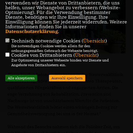
verwenden wir Dienste von Drittanbietern, die uns
helfen, unser Webangebot zu verbessern (Website-
Optmierung). Für die Verwendung bestimmter
Dienste, benötigen wir Ihre Einwilligung. Ihre
Einwilligung können Sie jederzeit widerrufen. Weitere
Informationen finden Sie in unserer
Datenschutzerklärung
.
Technisch notwendige Cookies (
Übersicht
)
Die notwendigen Cookies werden allein für den
ordnungsgemäßen Gebrauch der Webseite benötigt.
Cookies von Drittanbietern (
Übersicht
)
Zur Optimierung unserer Webseite binden wir Dienste und
Angebote von Drittanbietern ein.
Pierre Fischer betonte: „Wir haben in der Westerwaldklinik
Alle akzeptieren
Auswahl speichern
ein herausragendes Team mit kompetenten Therapeuten,
qualifizierten Pflegekräften und engagierten Ärzten. Die
enge Verzahnung von Rehabilitation, Prävention und
Nachsorge ist von unschätzbarem Wert für die Patienten.
Die Westerwaldklinik leistet einen wichtigen Beitrag zur
Gesundheitsversorgung bei uns in der Heimat.“
Während des Besuchs nahmen sich die Politiker Zeit, um