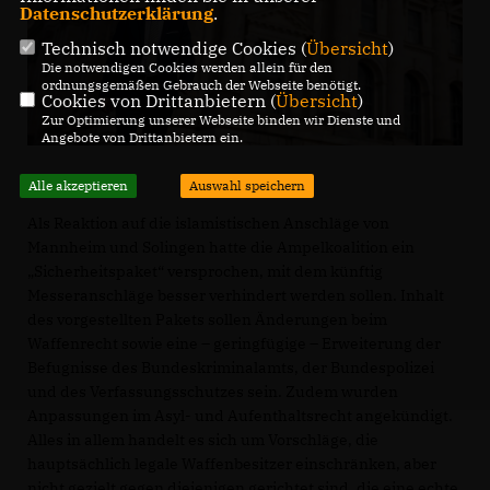
Datenschutzerklärung
.
Technisch notwendige Cookies (
Übersicht
)
Die notwendigen Cookies werden allein für den
ordnungsgemäßen Gebrauch der Webseite benötigt.
Cookies von Drittanbietern (
Übersicht
)
Zur Optimierung unserer Webseite binden wir Dienste und
Angebote von Drittanbietern ein.
Alle akzeptieren
Auswahl speichern
Als Reaktion auf die islamistischen Anschläge von
Mannheim und Solingen hatte die Ampelkoalition ein
Sicherheitspaket“ versprochen, mit dem künftig
Messeranschläge besser verhindert werden sollen. Inhalt
des vorgestellten Pakets sollen Änderungen beim
Waffenrecht sowie eine – geringfügige – Erweiterung der
Befugnisse des Bundeskriminalamts, der Bundespolizei
und des Verfassungsschutzes sein. Zudem wurden
Anpassungen im Asyl- und Aufenthaltsrecht angekündigt.
Alles in allem handelt es sich um Vorschläge, die
hauptsächlich legale Waffenbesitzer einschränken, aber
nicht gezielt gegen diejenigen gerichtet sind, die eine echte