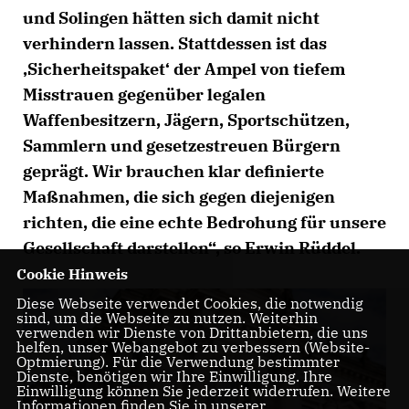
und Solingen hätten sich damit nicht
verhindern lassen. Stattdessen ist das
Sicherheitspaket‘ der Ampel von tiefem
Misstrauen gegenüber legalen
Waffenbesitzern, Jägern, Sportschützen,
Sammlern und gesetzestreuen Bürgern
geprägt. Wir brauchen klar definierte
Maßnahmen, die sich gegen diejenigen
richten, die eine echte Bedrohung für unsere
Gesellschaft darstellen“, so Erwin Rüddel.
Cookie Hinweis
Diese Webseite verwendet Cookies, die notwendig
sind, um die Webseite zu nutzen. Weiterhin
verwenden wir Dienste von Drittanbietern, die uns
helfen, unser Webangebot zu verbessern (Website-
Optmierung). Für die Verwendung bestimmter
Dienste, benötigen wir Ihre Einwilligung. Ihre
Einwilligung können Sie jederzeit widerrufen. Weitere
Informationen finden Sie in unserer