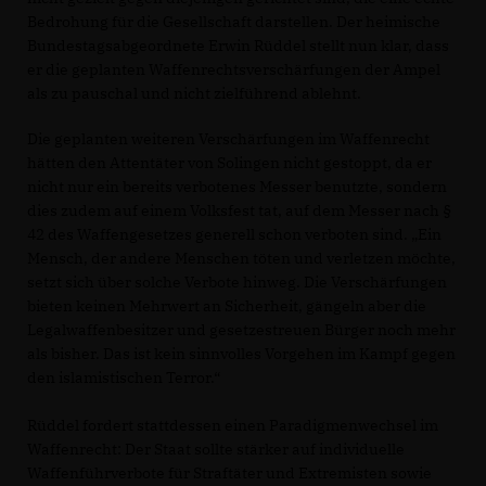
Bedrohung für die Gesellschaft darstellen. Der heimische
Bundestagsabgeordnete Erwin Rüddel stellt nun klar, dass
er die geplanten Waffenrechtsverschärfungen der Ampel
als zu pauschal und nicht zielführend ablehnt.
Die geplanten weiteren Verschärfungen im Waffenrecht
hätten den Attentäter von Solingen nicht gestoppt, da er
nicht nur ein bereits verbotenes Messer benutzte, sondern
dies zudem auf einem Volksfest tat, auf dem Messer nach §
42 des Waffengesetzes generell schon verboten sind. „Ein
Mensch, der andere Menschen töten und verletzen möchte,
setzt sich über solche Verbote hinweg. Die Verschärfungen
bieten keinen Mehrwert an Sicherheit, gängeln aber die
Legalwaffenbesitzer und gesetzestreuen Bürger noch mehr
als bisher. Das ist kein sinnvolles Vorgehen im Kampf gegen
den islamistischen Terror.“
Rüddel fordert stattdessen einen Paradigmenwechsel im
Waffenrecht: Der Staat sollte stärker auf individuelle
Waffenführverbote für Straftäter und Extremisten sowie