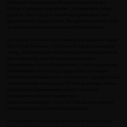
Diskussion über anrüchige Masken-Geschäfte in der
Corona-Pandemie eingeschaltet. „Ich hätte etwas falsch
gemacht, wenn ich mich damals nicht gekümmert und
geholfen hätte“, fügte er hinzu. Das gehöre aus seiner Sicht
zu den klassischen Aufgaben eines Volksvertreters.
Und dies betreffe nicht nur in besonderer Weise die Folgen
der Corona-Pandemie, sondern auch den ganz normalen
Alltag: „Für einen guten Wahlkreisabgeordneten gehört es
sich, regelmäßig auch die Anliegen heimischer
Unternehmen, etwa bei Fördermitteln, Forschungsgeldern,
Wettbewerben und Aufträgen gegenüber zuständigen
Behörden und Ministerien zu unterstützen – natürlich ohne
dafür finanzielle oder sonstige Vorteile zu erhalten. Dieser
Einsatz für das Gemeinwesen und für heimische
Arbeitsplätze gehört untrennbar zum
Abgeordnetenmandat – und er ist deshalb auch mit dem
Mandat abgegolten“, betonte Erwin Rüddel.
Wie zahlreiche andere Abgeordnete habe daher auch er