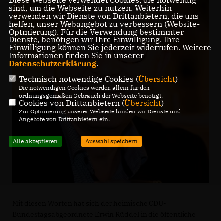
Diese Webseite verwendet Cookies, die notwendig
sind, um die Webseite zu nutzen. Weiterhin
verwenden wir Dienste von Drittanbietern, die uns
helfen, unser Webangebot zu verbessern (Website-
Optmierung). Für die Verwendung bestimmter
Dienste, benötigen wir Ihre Einwilligung. Ihre
Einwilligung können Sie jederzeit widerrufen. Weitere
Informationen finden Sie in unserer
Datenschutzerklärung
.
Technisch notwendige Cookies (
Übersicht
)
Die notwendigen Cookies werden allein für den
ordnungsgemäßen Gebrauch der Webseite benötigt.
Cookies von Drittanbietern (
Übersicht
)
Zur Optimierung unserer Webseite binden wir Dienste und
Angebote von Drittanbietern ein.
Alle akzeptieren
Auswahl speichern
Mit diesen Worten hat sich der heimische CDU-
Bundestagsabgeordnete Erwin Rüddel in die öffentliche