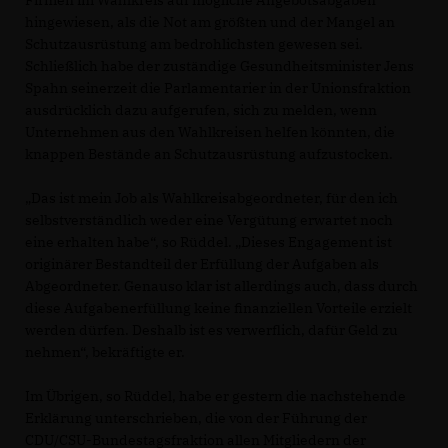
Firmen im Wahlkreis auf mögliche Angebotsabgaben
hingewiesen, als die Not am größten und der Mangel an
Schutzausrüstung am bedrohlichsten gewesen sei.
Schließlich habe der zuständige Gesundheitsminister Jens
Spahn seinerzeit die Parlamentarier in der Unionsfraktion
ausdrücklich dazu aufgerufen, sich zu melden, wenn
Unternehmen aus den Wahlkreisen helfen könnten, die
knappen Bestände an Schutzausrüstung aufzustocken.
Das ist mein Job als Wahlkreisabgeordneter, für den ich
selbstverständlich weder eine Vergütung erwartet noch
eine erhalten habe“, so Rüddel. „Dieses Engagement ist
originärer Bestandteil der Erfüllung der Aufgaben als
Abgeordneter. Genauso klar ist allerdings auch, dass durch
diese Aufgabenerfüllung keine finanziellen Vorteile erzielt
werden dürfen. Deshalb ist es verwerflich, dafür Geld zu
nehmen“, bekräftigte er.
Im Übrigen, so Rüddel, habe er gestern die nachstehende
Erklärung unterschrieben, die von der Führung der
CDU/CSU-Bundestagsfraktion allen Mitgliedern der