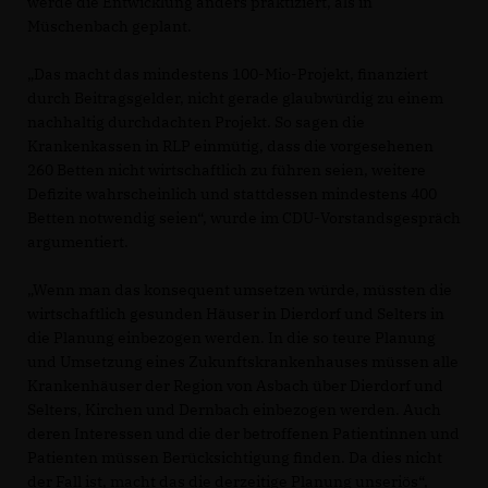
werde die Entwicklung anders praktiziert, als in
Müschenbach geplant.
Das macht das mindestens 100-Mio-Projekt, finanziert
durch Beitragsgelder, nicht gerade glaubwürdig zu einem
nachhaltig durchdachten Projekt. So sagen die
Krankenkassen in RLP einmütig, dass die vorgesehenen
260 Betten nicht wirtschaftlich zu führen seien, weitere
Defizite wahrscheinlich und stattdessen mindestens 400
Betten notwendig seien“, wurde im CDU-Vorstandsgespräch
argumentiert.
Wenn man das konsequent umsetzen würde, müssten die
wirtschaftlich gesunden Häuser in Dierdorf und Selters in
die Planung einbezogen werden. In die so teure Planung
und Umsetzung eines Zukunftskrankenhauses müssen alle
Krankenhäuser der Region von Asbach über Dierdorf und
Selters, Kirchen und Dernbach einbezogen werden. Auch
deren Interessen und die der betroffenen Patientinnen und
Patienten müssen Berücksichtigung finden. Da dies nicht
der Fall ist, macht das die derzeitige Planung unseriös“,