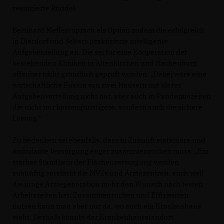
resümierte Rüddel.
Bernhard Meffert sprach als Option zudem die erfolgreich
in Dierdorf und Selters praktizierte intelligente
Aufgabenteilung an. Die sei für eine Kooperation der
bestehenden Kliniken in Altenkirchen und Hachenburg
offenbar nicht gründlich geprüft worden: „Dabei wäre eine
wirtschaftliche Fusion von zwei Häusern mit klarer
Aufgabenverteilung nicht nur, aber auch in Pandemiezeiten
die nicht nur kostengünstigere, sondern auch die sichere
Lösung.“
Zu bedenken sei ebenfalls, dass in Zukunft stationäre und
ambulante Versorgung enger zusammenrücken muss: „Ein
starkes Standbein der Flächenversorgung werden
zukünftig verstärkt die MVZs und Ärztezentren, auch weil
die junge Ärztegeneration mehr den Wunsch nach festen
Arbeitszeiten hat. Zusammenrücken und Effizienzen
nutzen kann man aber nur da, wo auch ein Krankenhaus
steht. Deshalb könnte der Krankenhausstandort