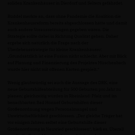
soliden Krankenhäuser in Dierdorf und Selters gefährdet.
Rüddel merkte an, dass ohne Pandemie die Koalition die
Krankenhausreform bereits abgeschlossen hätte und damit
auch andere Voraussetzungen gegeben wären. Die
Strategie sollte dabei in Richtung Qualität gehen. Daher
ergebe sich natürlich die Frage nach der
Überlebensstrategie für kleine Krankenhäuser:
Grundsätzlich ist eine Fusion nicht schlecht. Aber mit Blick
auf Planung und Finanzierung des Projektes Müschenbach
wurde hier nicht mit offenen Karten gespielt.“
Wenig glaubwürdig sei auch die Aussage des DRK, eine
neue Geburtshilfeabteilung für 500 Geburten pro Jahr zu
planen; gleichzeitig würden in Rheinland-Pfalz und im
benachbarten Bad Honnef Geburtshilfen dieser
Größenordnung wegen Personalmangel und
Unwirtschaftlichkeit geschlossen. „Der gleiche Träger hat
vor einigen Jahren selbst eine Geburtshilfe dieser
Größenordnung in Neuwied geschlossen“, hieß es. Überall