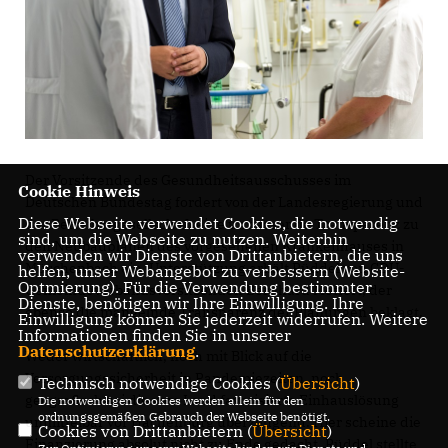
Der Vorsitzende des Gesundheitsausschusses im
Cookie Hinweis
Deutschen Bundestag fordert von der Landesregierung und
Diese Webseite verwendet Cookies, die notwendig
der Betreibergesellschaft eine umfassende Transparenz zu
sind, um die Webseite zu nutzen. Weiterhin
den Neubauplänen des vorgesehenen Krankenhauses in
verwenden wir Dienste von Drittanbietern, die uns
Müschenbach ein. Unterstützung erhält Rüddel von CDU-
helfen, unser Webangebot zu verbessern (Website-
Optmierung). Für die Verwendung bestimmter
Gemeindeverbandsvorsitzenden Bernhard Meffert, der
Dienste, benötigen wir Ihre Einwilligung. Ihre
ebenso die mangelnde Transparenz der Planungen beklagt.
Einwilligung können Sie jederzeit widerrufen. Weitere
Informationen finden Sie in unserer
Datenschutzerklärung
.
Weder wirtschaftlich, noch mit Blick auf die
Versorgungssicherheit in Pandemiezeiten, noch
Technisch notwendige Cookies (
Übersicht
)
geografisch sei die vom Land favorisierte Einhauslösung
Die notwendigen Cookies werden allein für den
ordnungsgemäßen Gebrauch der Webseite benötigt.
unmittelbar vor Hachenburg überzeugend. Hier scheine die
Cookies von Drittanbietern (
Übersicht
)
Finanzierung absolut nicht zu Ende gedacht. Rüddel stellte