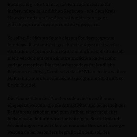
Rüddel als große Chance, die Fahrradinfrastruktur
insbesondere in ländlichen Regionen - wie dem Kreis
Neuwied und dem Landkreis Altenkirchen - ganz
entschieden aufzuwerten und zu verbessern.
So sollen Radfahrende mit diesem Sonderprogramm
bundesweit unterstützt, geschützt und gestärkt werden.
Außerdem, das merkt der Parlamentarier explizit an, soll
mehr Verkehr auf den klimafreundlichen Radverkehr
verlagert werden. Dies ist insbesondere für ländliche
Regionen wichtig. „Damit setzt das BMVI auch eine weitere
Maßnahme aus dem Klimaschutzprogramm 2030 um“, so
Erwin Rüddel.
Die Finanzhilfen des Bundes sollen für Investitionen
eingesetzt werden, die die Attraktivität und Sicherheit des
Radfahrens erhöhen und zum Aufbau einer möglichst
lückenlosen Radinfrastruktur beitragen. Stadt-Umland-
Verbindungen – auch über kommunale Grenzen hinweg –
werden dabei besonders begrüßt. „Zudem soll der