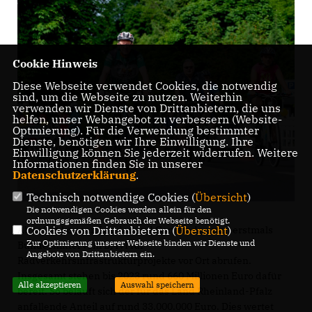
Cookie Hinweis
Diese Webseite verwendet Cookies, die notwendig
sind, um die Webseite zu nutzen. Weiterhin
verwenden wir Dienste von Drittanbietern, die uns
helfen, unser Webangebot zu verbessern (Website-
Optmierung). Für die Verwendung bestimmter
Dienste, benötigen wir Ihre Einwilligung. Ihre
Einwilligung können Sie jederzeit widerrufen. Weitere
Informationen finden Sie in unserer
Datenschutzerklärung
.
Technisch notwendige Cookies (
Übersicht
)
Die notwendigen Cookies werden allein für den
ordnungsgemäßen Gebrauch der Webseite benötigt.
Cookies von Drittanbietern (
Übersicht
)
Ab sofort können Länder und Gemeinden nun erstmals
Zur Optimierung unserer Webseite binden wir Dienste und
Bundesmittel vom BMVI für
Angebote von Drittanbietern ein.
Radverkehrsinfrastrukturprojekte vor Ort abrufen.
Insgesamt stehen bis 2023 rund 660 Millionen Euro dafür
Alle akzeptieren
Auswahl speichern
bereit. So beläuft sich der für das Land Rheinland-Pfalz
anfallende Anteil auf rund 33.000.000 Euro. Dies wertet