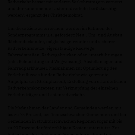
Radverkehr besser mit anderen Verkehrsträgern vernetzt
und der zunehmende Lastenradverkehr berücksichtigt
werden“, ergänzt der Christdemokrat.
Um diese Ziele zu erreichen, werden im Rahmen des
Sonderprogramms u.a. gefördert: Neu-, Um- und Ausbau
flächendeckender, möglichst getrennter und sicherer
Radverkehrsnetze, eigenständige Radwege,
Fahrradstraßen, Radwegebrücken oder -unterführungen
(inkl. Beleuchtung und Wegweisung), Abstellanlagen und
Fahrradparkhäuser, Maßnahmen zur Optimierung des
Verkehrsflusses für den Radverkehr wie getrennte
Ampelphasen (Grünphasen), Erstellung von erforderlichen
Radverkehrskonzepten zur Verknüpfung der einzelnen
Verkehrsträger und Lastenradverkehr.
Die Maßnahmen der Länder und Gemeinden werden mit
bis zu 75 Prozent, bei finanzschwachen Gemeinden und bei
Gemeinden in strukturschwachen Regionen sogar mit bis
zu 90 Prozent der förderfähigen Kosten unterstützt. Zur
Entlastung der Länder und Gemeinden während der