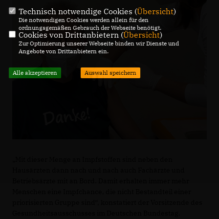
Technisch notwendige Cookies (
Übersicht
)
Die notwendigen Cookies werden allein für den
ordnungsgemäßen Gebrauch der Webseite benötigt.
Cookies von Drittanbietern (
Übersicht
)
Zur Optimierung unserer Webseite binden wir Dienste und
Angebote von Drittanbietern ein.
Alle akzeptieren
Auswahl speichern
Mit dieser Menge an Impfstoffen sind neben den
Hausärzten dann nach und nach auch Fachärzte und
Betriebsärzte mit an Bord. Damit erhalten immer mehr
Menschen eine Impfchance, die nicht Bestandteil einer
priorisierten Gruppe sind“, konstatiert der Vorsitzende des
Gesundheitsausschusses im Deutschen Bundestag.