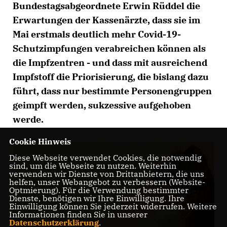
Bundestagsabgeordnete Erwin Rüddel die
Erwartungen der Kassenärzte, dass sie im
Mai erstmals deutlich mehr Covid-19-
Schutzimpfungen verabreichen können als
die Impfzentren - und dass mit ausreichend
Impfstoff die Priorisierung, die bislang dazu
führt, dass nur bestimmte Personengruppen
geimpft werden, sukzessive aufgehoben
werde.
Cookie Hinweis
Diese Webseite verwendet Cookies, die notwendig
sind, um die Webseite zu nutzen. Weiterhin
verwenden wir Dienste von Drittanbietern, die uns
helfen, unser Webangebot zu verbessern (Website-
Optmierung). Für die Verwendung bestimmter
Dienste, benötigen wir Ihre Einwilligung. Ihre
Einwilligung können Sie jederzeit widerrufen. Weitere
Informationen finden Sie in unserer
Datenschutzerklärung
.