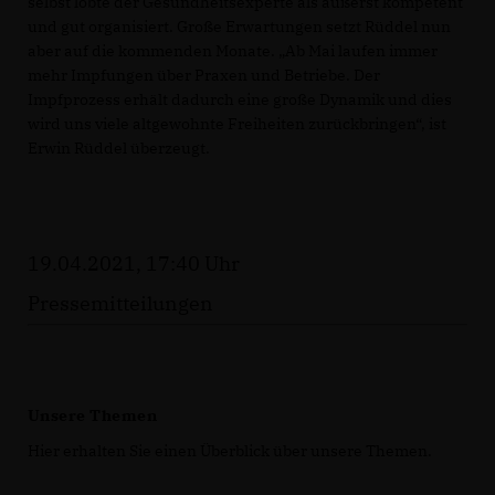
selbst lobte der Gesundheitsexperte als äußerst kompetent
und gut organisiert. Große Erwartungen setzt Rüddel nun
aber auf die kommenden Monate. „Ab Mai laufen immer
mehr Impfungen über Praxen und Betriebe. Der
Impfprozess erhält dadurch eine große Dynamik und dies
wird uns viele altgewohnte Freiheiten zurückbringen“, ist
Erwin Rüddel überzeugt.
19.04.2021, 17:40 Uhr
Pressemitteilungen
Unsere Themen
Hier erhalten Sie einen Überblick über unsere Themen.