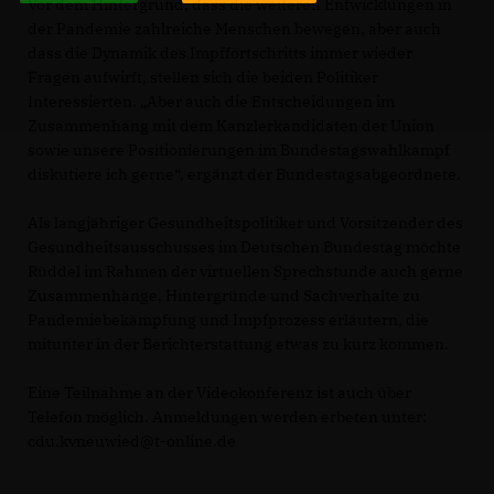
Vor dem Hintergrund, dass die weiteren Entwicklungen in
der Pandemie zahlreiche Menschen bewegen, aber auch
dass die Dynamik des Impffortschritts immer wieder
Fragen aufwirft, stellen sich die beiden Politiker
Interessierten. „Aber auch die Entscheidungen im
Zusammenhang mit dem Kanzlerkandidaten der Union
sowie unsere Positionierungen im Bundestagswahlkampf
diskutiere ich gerne“, ergänzt der Bundestagsabgeordnete.
Als langjähriger Gesundheitspolitiker und Vorsitzender des
Gesundheitsausschusses im Deutschen Bundestag möchte
Rüddel im Rahmen der virtuellen Sprechstunde auch gerne
Zusammenhänge, Hintergründe und Sachverhalte zu
Pandemiebekämpfung und Impfprozess erläutern, die
mitunter in der Berichterstattung etwas zu kurz kommen.
Eine Teilnahme an der Videokonferenz ist auch über
Telefon möglich. Anmeldungen werden erbeten unter:
cdu.kvneuwied@t-online.de