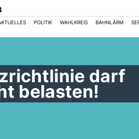
B
AKTUELLES
POLITIK
WAHLKREIS
BAHNLÄRM
SE
richtlinie darf
ht belasten!