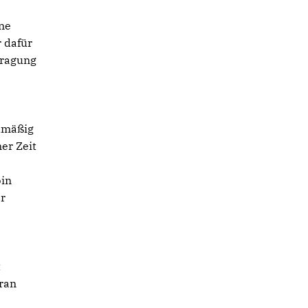
ine
 dafür
tragung
elmäßig
er Zeit
bin
er
t
ran