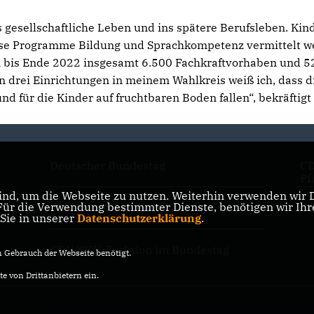
ns gesellschaftliche Leben und ins spätere Berufsleben. Kin
diese Programme Bildung und Sprachkompetenz vermittelt w
 bis Ende 2022 insgesamt 6.500 Fachkraftvorhaben und 5
 drei Einrichtungen in meinem Wahlkreis weiß ich, dass d
d für die Kinder auf fruchtbaren Boden fallen“, bekräftigt
Deutscher Bundestag
CD
Pf
nd, um die Webseite zu nutzen. Weiterhin verwenden wir Di
r die Verwendung bestimmter Dienste, benötigen wir Ihre 
CDU Deutschlands
CD
 Sie in unserer
Datenschutzerklärung
.
CDU/CSU-Fraktion im Bundestag
Gebrauch der Webseite benötigt.
e von Drittanbietern ein.