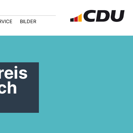
RVICE
BILDER
reis
ch