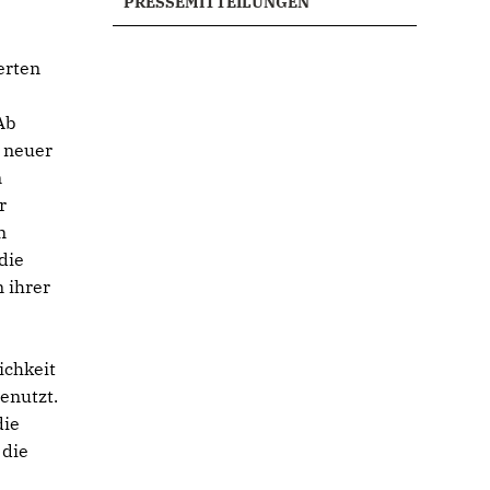
PRESSEMITTEILUNGEN
erten
Ab
 neuer
n
r
n
die
n ihrer
ichkeit
enutzt.
die
 die