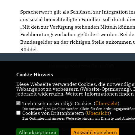
Spracherwerb gilt als Schlüssel zur Integration i
aus sozial benachteiligten Familien soll durch 
Mit den zur Verfügung stehenden Mitteln können
Fachberatungsvorhaben gefördert werden. Bei den
Bundesgelder an der richtigen Stelle ankommen un
Rüddel.
Homepage von Erwin Rüddel MdB
Cookie Hinweis
IMPRESSUM
DATENSCHUTZ
Diese Webseite verwendet Cookies, die notwendig si
KONTAKT
Webangebot zu verbessern (Website-Optmierung). Fü
jederzeit widerrufen. Weitere Informationen finden
Technisch notwendige Cookies (
Übersicht
)
Die notwendigen Cookies werden allein für den ordnungsgemäßen 
Cookies von Drittanbietern (
Übersicht
)
Zur Optimierung unserer Webseite binden wir Dienste und Angebot
© 2026 Erwin Rüddel, MdB
Alle akzeptieren
Auswahl speichern