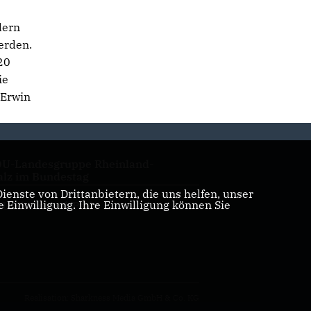
dern
erden.
20
ie
 Erwin
U-Landesgruppe Rheinland-
alz im Bundestag
enste von Drittanbietern, die uns helfen, unser
Einwilligung. Ihre Einwilligung können Sie
U Rheinland-Pfalz
Realisation: Sharkness Media GmbH & Co. KG