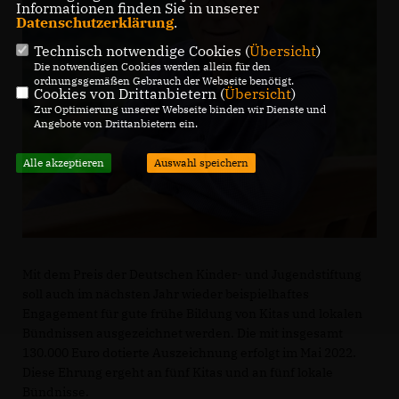
Informationen finden Sie in unserer
Datenschutzerklärung
.
Technisch notwendige Cookies (
Übersicht
)
Die notwendigen Cookies werden allein für den
ordnungsgemäßen Gebrauch der Webseite benötigt.
Cookies von Drittanbietern (
Übersicht
)
Zur Optimierung unserer Webseite binden wir Dienste und
Angebote von Drittanbietern ein.
Alle akzeptieren
Auswahl speichern
Mit dem Preis der Deutschen Kinder- und Jugendstiftung
soll auch im nächsten Jahr wieder beispielhaftes
Engagement für gute frühe Bildung von Kitas und lokalen
Bündnissen ausgezeichnet werden. Die mit insgesamt
130.000 Euro dotierte Auszeichnung erfolgt im Mai 2022.
Diese Ehrung ergeht an fünf Kitas und an fünf lokale
Bündnisse.