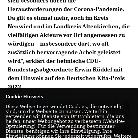
sich besonders durch die
Herausforderungen der Corona-Pandemie.
Da gilt es einmal mehr, auch im Kreis
Neuwied und im Landkreis Altenkirchen, die
vielfältigen Akteure vor Ort angemessen zu
würdigen – insbesondere dort, wo oft
zusätzlich hervorragende Arbeit geleistet
wird“, erklärt der heimische CDU-
Bundestagsabgeordnete Erwin Rüddel mit
dem Hinweis auf den Deutschen Kita-Preis
2022.
Cookie Hinweis
Diese Webseite verwendet Cookies, die notwendig
sind, um die Webseite zu nutzen. Weiterhin
verwenden wir Dienste von Drittanbietern, die uns
helfen, unser Webangebot zu verbessern (Website-
Optmierung). Für die Verwendung bestimmter
Dienste, benötigen wir Ihre Einwilligung. Ihre
Einwilligung können Sie jederzeit widerrufen. Weitere