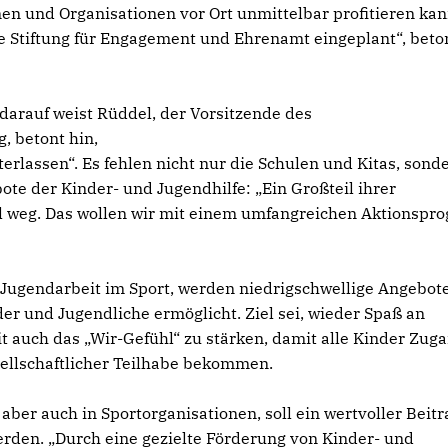
en und Organisationen vor Ort unmittelbar profitieren kan
e Stiftung für Engagement und Ehrenamt eingeplant“, beto
rauf weist Rüddel, der Vorsitzende des
 betont hin,
rlassen“. Es fehlen nicht nur die Schulen und Kitas, sond
te der Kinder- und Jugendhilfe: „Ein Großteil ihrer
ll weg. Das wollen wir mit einem umfangreichen Aktionsp
ie Jugendarbeit im Sport, werden niedrigschwellige Angebote
er und Jugendliche ermöglicht. Ziel sei, wieder Spaß an
auch das „Wir-Gefühl“ zu stärken, damit alle Kinder Zuga
ellschaftlicher Teilhabe bekommen.
 aber auch in Sportorganisationen, soll ein wertvoller Beit
erden. „Durch eine gezielte Förderung von Kinder- und