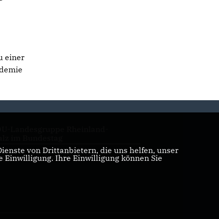
u einer
ndemie
U-Landesgruppe Rheinland-
alz im Bundestag
enste von Drittanbietern, die uns helfen, unser
Einwilligung. Ihre Einwilligung können Sie
U Rheinland-Pfalz