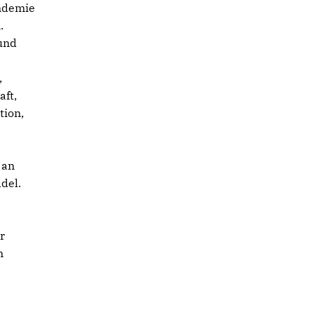
ndemie
.
und
,
aft,
tion,
 an
del.
r
m