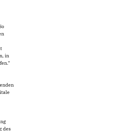
So
en
t
, in
fen.“
henden
itale
ung
g des