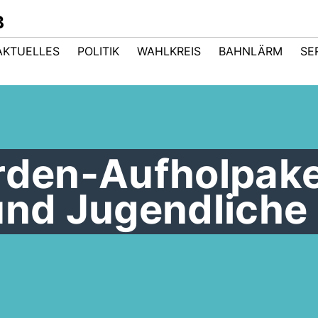
B
AKTUELLES
POLITIK
WAHLKREIS
BAHNLÄRM
SE
arden-Aufholpak
und Jugendliche