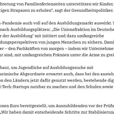
chterung von Familienferienzeiten unterstützen wir Kinder,
tigen Strapazen zu erholen“, sagt der Gesundheitspolitiker.
na-Pandemie auch voll auf den Ausbildungsmarkt auswirkt. 
 nach Ausbildungsplätzen: „Die Unionsfraktion im Deutsch
der Ausbildung‘ mit initiiert und dazu umfangreiche
dungsperspektiven von jungen Menschen zu sichern. Dami
der – den Fachkräften von morgen – indem wir Unternehmen
r sind, mit umfangreichen Prämien unter die Arme zu grei
ebaut, um Jugendliche auf Ausbildungssuche mit
eimische Abgeordnete erwartet auch, dass bei den anste
 den Ländern jetzt dafür genutzt werden, bestehende dig
d-Tech-Startups nutzbar zu machen und den Schulen sowie
onen Euro bereitgestellt, um Auszubildenden vor der Prüf
„Wir haben damit entscheidende Schritte zur Stabilisierun