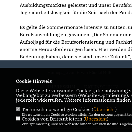
Ausbildungsmarktes geleistet und unser Berufsbi
Jugendarbeitslosigkeit für die Zeit nach der Pande
Es gelte die Sommermonate intensiv zu nutzen, u
Berufsausbildung zu gewinnen. „Der Sommer muss
Aufholjagd für die Berufsorientierung und Fachk
enorme Herausforderungen lösen. Hier werden di
Bedeutung haben, denn sie sind unsere Zukunft“, 
Homepage von Erwin Rüddel MdB
Cookie Hinweis
IMPRESSUM
DATENSCHUTZ
Diese Webseite verwendet Cookies, die notwendig si
KONTAKT
Webangebot zu verbessern (Website-Optmierung). Fü
jederzeit widerrufen. Weitere Informationen finden
Technisch notwendige Cookies (
Übersicht
)
Die notwendigen Cookies werden allein für den ordnungsgemäßen 
Cookies von Drittanbietern (
Übersicht
)
Zur Optimierung unserer Webseite binden wir Dienste und Angebot