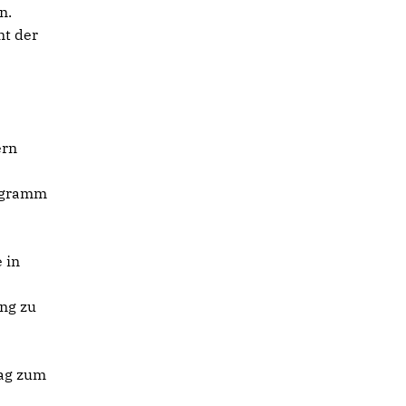
n.
nt der
ern
rogramm
 in
ng zu
rag zum