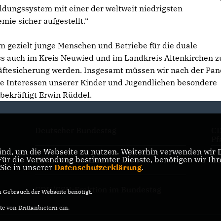
ldungssystem mit einer der weltweit niedrigsten
mie sicher aufgestellt.“
m gezielt junge Menschen und Betriebe für die duale
 auch im Kreis Neuwied und im Landkreis Altenkirchen z
räftesicherung werden. Insgesamt müssen wir nach der Pa
e Interessen unserer Kinder und Jugendlichen besondere
bekräftigt Erwin Rüddel.
Deutscher Bundestag
CD
Pf
nd, um die Webseite zu nutzen. Weiterhin verwenden wir Di
r die Verwendung bestimmter Dienste, benötigen wir Ihre 
CDU Deutschlands
CD
 Sie in unserer
Datenschutzerklärung
.
CDU/CSU-Fraktion im Bundestag
Gebrauch der Webseite benötigt.
e von Drittanbietern ein.