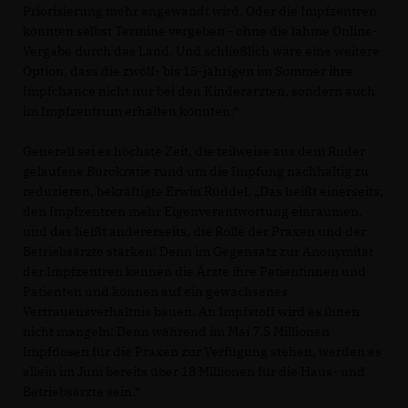
Priorisierung mehr angewandt wird. Oder die Impfzentren
könnten selbst Termine vergeben - ohne die lahme Online-
Vergabe durch das Land. Und schließlich wäre eine weitere
Option, dass die zwölf- bis 15-jährigen im Sommer ihre
Impfchance nicht nur bei den Kinderärzten, sondern auch
im Impfzentrum erhalten könnten.“
Generell sei es höchste Zeit, die teilweise aus dem Ruder
gelaufene Bürokratie rund um die Impfung nachhaltig zu
reduzieren, bekräftigte Erwin Rüddel. „Das heißt einerseits,
den Impfzentren mehr Eigenverantwortung einräumen,
und das heißt andererseits, die Rolle der Praxen und der
Betriebsärzte stärken! Denn im Gegensatz zur Anonymität
der Impfzentren kennen die Ärzte ihre Patientinnen und
Patienten und können auf ein gewachsenes
Vertrauensverhältnis bauen. An Impfstoff wird es ihnen
nicht mangeln: Denn während im Mai 7,5 Millionen
Impfdosen für die Praxen zur Verfügung stehen, werden es
allein im Juni bereits über 18 Millionen für die Haus- und
Betriebsärzte sein.“