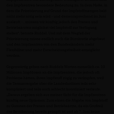
den Impfzentren besondere Bedeutung zu. In dem Maße, in
dem die Priorisierung auf Grund der Impfstoffmengen bald
nicht mehr nötig sein wird - und dementsprechend im Juni
ausläuft - , müssen wir künftig jedoch den Praxen und
Betriebsärzten möglichst viel Impfstoff zur Verfügung
stellen“, betonte Rüddel. Und mit dem Wegfall der
Priorisierung müsse endlich auch die Bürokratie abgebaut
und den Impfzentren von den Bundesländern mehr
Flexibilität und mehr Entscheidungsfreiheit ermöglicht
werden.
Gegenwärtig gehen nach Rüddels Worten monatlich ca. 10
Millionen Impfdosen an die Impfzentren, die jedoch oft
Probleme hätten, ihren Impfstoff zügig zu verimpfen, weil
die Terminvergabe über die Landeshotlines teils sehr
kompliziert und teils auch schlecht koordiniert verlaufe.
Daraus ergeben sich aus meiner Sicht für die Impfzentren
künftig neue Optionen: Zum einen die Abgabe von Impfstoff
zu Gunsten der Praxen und Betriebsärzte, da ein Großteil
der Bevölkerung bereits geimpft ist und ab 7. Juni keine