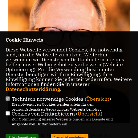
Cookie Hinweis
Diese Webseite verwendet Cookies, die notwendig
sind, um die Webseite zu nutzen. Weiterhin
verwenden wir Dienste von Drittanbietern, die uns
helfen, unser Webangebot zu verbessern (Website-
Optmierung). Für die Verwendung bestimmter
Dienste, benötigen wir Ihre Einwilligung. Ihre
Einwilligung können Sie jederzeit widerrufen. Weitere
Informationen finden Sie in unserer
Datenschutzerklärung
.
Technisch notwendige Cookies (
Übersicht
)
Die notwendigen Cookies werden allein für den
ordnungsgemäßen Gebrauch der Webseite benötigt.
Cookies von Drittanbietern (
Übersicht
)
Zur Optimierung unserer Webseite binden wir Dienste und
Angebote von Drittanbietern ein.
40 Prozent von 83 Millionen Bundesbürgern haben
Alle akzeptieren
Auswahl speichern