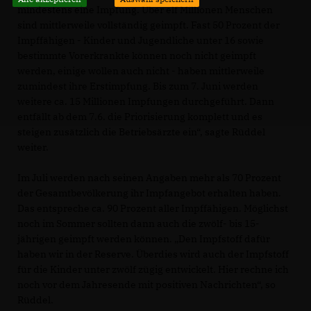
mindestens eine Impfung. Über elf Millionen Menschen
sind mittlerweile vollständig geimpft. Fast 50 Prozent der
Impffähigen - Kinder und Jugendliche unter 16 sowie
bestimmte Vorerkrankte können noch nicht geimpft
werden, einige wollen auch nicht - haben mittlerweile
zumindest ihre Erstimpfung. Bis zum 7. Juni werden
weitere ca. 15 Millionen Impfungen durchgeführt. Dann
entfällt ab dem 7.6. die Priorisierung komplett und es
steigen zusätzlich die Betriebsärzte ein“, sagte Rüddel
weiter.
Im Juli werden nach seinen Angaben mehr als 70 Prozent
der Gesamtbevölkerung ihr Impfangebot erhalten haben.
Das entspreche ca. 90 Prozent aller Impffähigen. Möglichst
noch im Sommer sollten dann auch die zwölf- bis 15-
jährigen geimpft werden können. „Den Impfstoff dafür
haben wir in der Reserve. Überdies wird auch der Impfstoff
für die Kinder unter zwölf zügig entwickelt. Hier rechne ich
noch vor dem Jahresende mit positiven Nachrichten“, so
Rüddel.