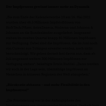
Der Impfprozess gewinnt immer mehr an Dynamik
Bis zum Ende der Kalenderwoche 19 am 16. Mai 2021
wurden über 46,5 Millionen Impfstoffdosen von
BioNTech/Pfizer, AstraZeneca, Moderna und Johnson &
Johnson an die Bundesländer ausgeliefert. Insgesamt
stehen im zweiten Quartal knapp 85 Millionen Impfdosen
zur Verfügung. Dabei sind die Impfdosen, die im Juni noch
von Curevac aus Tübingen erwartet werden, noch nicht
berücksichtigt. Wir gehen derzeit fest davon aus, dass ab
Juli insgesamt weitere 300 Millionen Impfdosen zur
Verfügung stehen“, bekäftigte Erwin Rüddel. „Dann werden
wir auch in der Lage sein, überzählige Impfdosen an
Menschen in ärmeren Regionen der Welt abzugeben."
Bürokratie abbauen – und mehr Flexibilität in den
Impfzentren!“
Die Priorisierung war in der Anfangsphase des
Impfprozesses von überragender Wichtigkeit. Deshalb kam