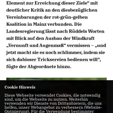
Element zur Erreichung dieser Ziele“ mit
deutlicher Kritik an den diesbezüglichen
Vereinbarungen der rot-grün-gelben
Koalition in Mainz verbunden. Die
Landesregierung lässt nach Rüddels Worten
mit Blick auf den Ausbau der Windkraft
Vernunft und Augenmaß“ vermissen – „und
jetzt macht sie es noch schlimmer, indem sie
sich dubioser Tricksereien bedienen will“,
fügte der Abgeordnete hinzu.
Cookie Hinweis
Diese Webseite verwendet Cookies, die notwendig
sind, um die Webseite zu nutzen. Weiterhin
verwenden wir Dienste von Drittanbietern, die uns
helfen, unser Webangebot zu verbessern (Website-
Optmierung). Für die Verwendung bestimmter