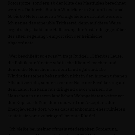
Rotorspitze, sondern ab der Mitte des Mastfußes berechnet
werden. Dadurch könnten Windräder in Zukunft nochmals
60 bis 80 Meter näher zu Wohngebieten errichtet werden.
Ich nenne das eine üble Trickserei, denn auf diese Weise
ergibt sich ja bald eine Halbierung der Abstände gegenüber
der alten Regelung“, empört sich der heimische
Abgeordnete.
Wer beschließt so etwas?“, fragt Rüddel. „Offenbar Leute,
die Politik nur für eine städtische Klientel machen und
denen die Menschen auf dem Land egal sind. Die
Windräder stehen bekanntlich nicht in den hippen urbanen
Altstadtvierteln, sondern vor der Nase der Bevölkerung auf
dem Land. Ich kann nur dringend davor warnen, die
Menschen in unseren ländlichen Wohngebieten weiter vor
den Kopf zu stoßen, denn das wird die Akzeptanz der
Energiewende dort, wo es darauf ankommt, eher ruinieren,
anstatt sie voranzubringen“, betonte Rüddel.
Ich bleibe bei meiner oftmals wiederholten Forderung,