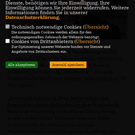
Dienste, benötigen wir Ihre Einwilligung. Ihre
Einwilligung können Sie jederzeit widerrufen. Weitere
Informationen finden Sie in unserer
Datenschutzerklärung
.
Technisch notwendige Cookies (
Übersicht
)
Die notwendigen Cookies werden allein für den
ordnungsgemäßen Gebrauch der Webseite benötigt.
Cookies von Drittanbietern (
Übersicht
)
Zur Optimierung unserer Webseite binden wir Dienste und
Hintergrund seiner Kritik ist die Vereinbarung von SPD,
Angebote von Drittanbietern ein.
Grünen und FDP in Mainz, bei neu gebauten Windrädern
den Abstand zu Häusern von 1100 auf 900 Meter zu
Alle akzeptieren
Auswahl speichern
reduzieren. Nach dem sog. „Repowering“ – also dem
Austausch alter durch neue Anlagen – sollen sogar nur 720
Meter gelten.
Aber damit nicht genug: Denn jetzt verkündet das
Innenministerium in Mainz plötzlich, dass Windräder in
Rheinland-Pfalz künftig noch näher an Wohngebieten
gebaut werden dürfen. Um das zu erreichen, sollen
kurzerhand die Mindestabstände zwischen
Windkraftanlagen und Siedlungen nicht mehr von der