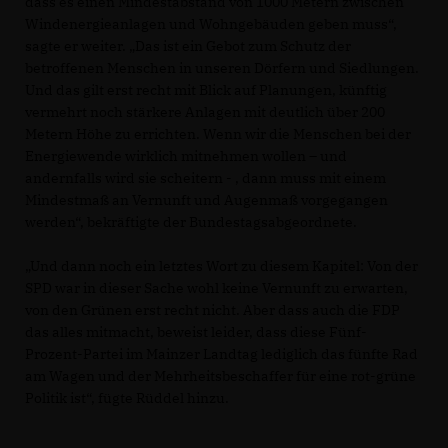
dass es einen Mindestabstand von 1000 Metern zwischen
Windenergieanlagen und Wohngebäuden geben muss“,
sagte er weiter. „Das ist ein Gebot zum Schutz der
betroffenen Menschen in unseren Dörfern und Siedlungen.
Und das gilt erst recht mit Blick auf Planungen, künftig
vermehrt noch stärkere Anlagen mit deutlich über 200
Metern Höhe zu errichten. Wenn wir die Menschen bei der
Energiewende wirklich mitnehmen wollen – und
andernfalls wird sie scheitern - , dann muss mit einem
Mindestmaß an Vernunft und Augenmaß vorgegangen
werden“, bekräftigte der Bundestagsabgeordnete.
Und dann noch ein letztes Wort zu diesem Kapitel: Von der
SPD war in dieser Sache wohl keine Vernunft zu erwarten,
von den Grünen erst recht nicht. Aber dass auch die FDP
das alles mitmacht, beweist leider, dass diese Fünf-
Prozent-Partei im Mainzer Landtag lediglich das fünfte Rad
am Wagen und der Mehrheitsbeschaffer für eine rot-grüne
Politik ist“, fügte Rüddel hinzu.