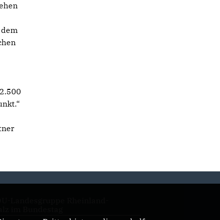
tehen
e dem
chen
²
 2.500
unkt.“
tner
U-Landesgruppe Rheinland-
alz im Bundestag