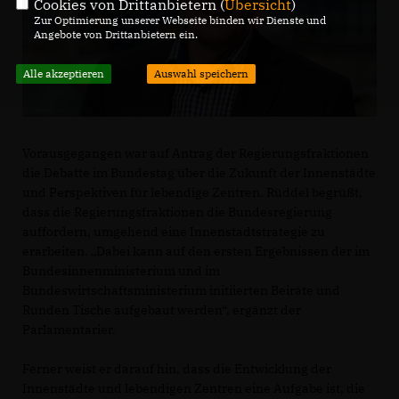
Cookies von Drittanbietern (
Übersicht
)
Zur Optimierung unserer Webseite binden wir Dienste und
Angebote von Drittanbietern ein.
Alle akzeptieren
Auswahl speichern
Vorausgegangen war auf Antrag der Regierungsfraktionen
die Debatte im Bundestag über die Zukunft der Innenstädte
und Perspektiven für lebendige Zentren. Rüddel begrüßt,
dass die Regierungsfraktionen die Bundesregierung
auffordern, umgehend eine Innenstadtstrategie zu
erarbeiten. „Dabei kann auf den ersten Ergebnissen der im
Bundesinnenministerium und im
Bundeswirtschaftsministerium initiierten Beiräte und
Runden Tische aufgebaut werden“, ergänzt der
Parlamentarier.
Ferner weist er darauf hin, dass die Entwicklung der
Innenstädte und lebendigen Zentren eine Aufgabe ist, die