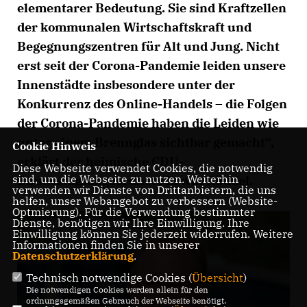
elementarer Bedeutung. Sie sind Kraftzellen
der kommunalen Wirtschaftskraft und
Begegnungszentren für Alt und Jung. Nicht
erst seit der Corona-Pandemie leiden unsere
Innenstädte insbesondere unter der
Konkurrenz des Online-Handels – die Folgen
der Corona-Pandemie haben die Leiden wie
unter einem Brennglas sichtbar gemacht“,
Cookie Hinweis
erklärt der heimische CDU-
Diese Webseite verwendet Cookies, die notwendig
sind, um die Webseite zu nutzen. Weiterhin
Bundestagsabgeordnete Erwin Rüddel.
verwenden wir Dienste von Drittanbietern, die uns
helfen, unser Webangebot zu verbessern (Website-
Optmierung). Für die Verwendung bestimmter
Dienste, benötigen wir Ihre Einwilligung. Ihre
Einwilligung können Sie jederzeit widerrufen. Weitere
Informationen finden Sie in unserer
Datenschutzerklärung
.
Technisch notwendige Cookies (
Übersicht
)
Die notwendigen Cookies werden allein für den
ordnungsgemäßen Gebrauch der Webseite benötigt.