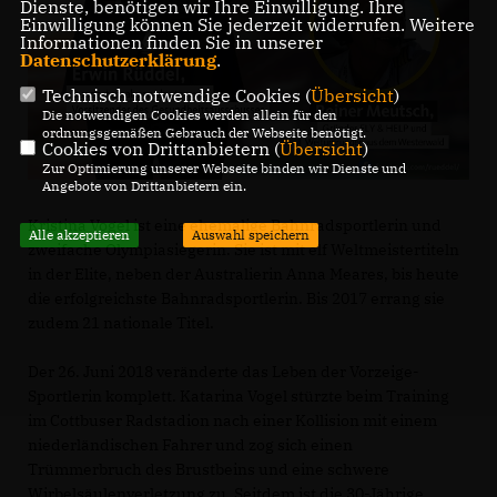
Dienste, benötigen wir Ihre Einwilligung. Ihre
Einwilligung können Sie jederzeit widerrufen. Weitere
Informationen finden Sie in unserer
Datenschutzerklärung
.
Technisch notwendige Cookies (
Übersicht
)
Die notwendigen Cookies werden allein für den
ordnungsgemäßen Gebrauch der Webseite benötigt.
Cookies von Drittanbietern (
Übersicht
)
Zur Optimierung unserer Webseite binden wir Dienste und
Angebote von Drittanbietern ein.
Kristina Vogel ist eine ehemalige Bahnradsportlerin und
Alle akzeptieren
Auswahl speichern
zweifache Olympiasiegerin. Sie ist mit elf Weltmeistertiteln
in der Elite, neben der Australierin Anna Meares, bis heute
die erfolgreichste Bahnradsportlerin. Bis 2017 errang sie
zudem 21 nationale Titel.
Der 26. Juni 2018 veränderte das Leben der Vorzeige-
Sportlerin komplett. Katarina Vogel stürzte beim Training
im Cottbuser Radstadion nach einer Kollision mit einem
niederländischen Fahrer und zog sich einen
Trümmerbruch des Brustbeins und eine schwere
Wirbelsäulenverletzung zu. Seitdem ist die 30-Jährige