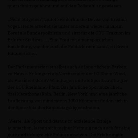
querschnittsgelähmt und auf den Rollstuhl angewiesen.
Nicht aufgeben“, lautete weiterhin die Devise von Kristina
Vogel. Heute arbeitet sie unter anderem wieder in ihrem
Beruf als Bundespolizistin und sitzt für die CDU-Fraktion im
Erfurter Stadtrat. – „Eine Frau mit einer sportlichen
Einstellung, von der auch die Politik lernen kann“, ist Erwin
Rüddel sicher.
Der Parlamentarier ist selbst auch auf sportlichem Parkett
zu Hause. Er fungiert als Vorsitzender der LG Rhein-Wied,
als Präsident des SV Windhagen und als Sportbeauftragter
der CDU Rheinland-Pfalz. Das jährliche Sportabzeichen,
drei Marathons (Köln, Berlin, New York) und eine jährliche
Laufleistung von mindestens 1000 Kilometer finden sich in
der Sport-Vita des Bundestagsabgeordneten.
Werte, die Sport und daraus zu erzielende Erfolge
ausmachen, lassen sich meiner Meinung nach auch für eine
gute und erfolgreiche Politik umsetzen. Die Erfahrungen