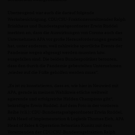
Überzeugend war auch die darauf folgende
Werksbesichtigung. CDU/CSU-Fraktionsvorsitzender Ralph
Brinkhaus und Bundestagsabgeordneter Erwin Rüddel
merkten an, dass die Auswirkungen von Corona auch das
Unternehmen APA vor große Herausforderungen gestellt
hat, unter anderem, weil zahlreiche sportliche Events der
Pandemie wegen abgesagt werden mussten bzw.
ausgefallen sind. Die beiden Bundespolitiker betonten,
dass den durch die Pandemie gebeutelten Unternehmen
wieder auf die Füße geholfen werden muss“.
Es ist zu konstatieren, dass es, wie hier in Neuwied mit
APA, gerade in meinem Wahlkreis etliche weltweit
agierende und erfolgreiche Hidden Champions gibt“,
bekräftigte Erwin Rüddel. Auf dem Foto in der vorderen
Reihe (v.li.): CDU-Bundestagsabgeordneter Erwin Rüddel,
APA Head of Implementation & Logistik Thomas Eich, APA
Head of Sales & Operation Sebastian Kunitz mit dem
Vorsitzenden der CDU/CSU-Bundestagsfraktion Ralph