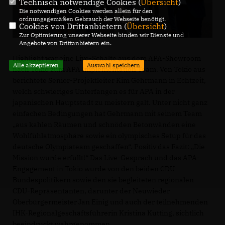
Technisch notwendige Cookies (
Übersicht
)
Die notwendigen Cookies werden allein für den
ordnungsgemäßen Gebrauch der Webseite benötigt.
Cookies von Drittanbietern (
Übersicht
)
Zur Optimierung unserer Webseite binden wir Dienste und
Angebote von Drittanbietern ein.
Highlight war eine Live-Schalte aus dem APA-Showroom
Alle akzeptieren
Auswahl speichern
nach Tokio zum APA Implementation Team. Von Tokio aus
berichtete Senior-Projektleiter Kim Gehrmann in Echtzeit,
welch schwieriges Unterfangen es für APA in der
japanischen Hauptstadt zu meistern galt. Unter nicht ganz
einfachen Bedingungen hat Gehrmann mit seinem Team
aus kahlen Räumen und schnöden Betonwänden eine
Wohlfühlatmosphäre sowie ein olympisches Setup für das
deutsche Olympiateam geschaffen“. Positiv das Fazit: „Die
Mission wurde erfüllt!“ Das Live-Gespräch und das APA-
Engagement in Tokio wurde von den beiden CDU-
Bundespolitikern sowie den sie begleiteten regionalen
CDU-Repräsentanten, darunter der Neuwieder
Oberbürgermeister Jan Einig und auch der teilnehmenden
IHK-Regionalgeschäftsführerin Kristina Kutting, sichtlich
beeindruckt wahrgenommen.