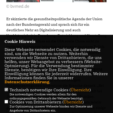
Er skizzierte die gesundheitspolitische Agenda der Union
nach der Bundestagswahl und sprach sich für ein
deutliches Mehr an Digitalisierung und auch
Unabhängigkeit in Forschung, Entwicklung und Herstellung
Cookie Hinweis
aus, um den Anschluss an die USA sowie China nicht zu
verlieren. Insgesamt bräuchte es hier eine mutigere Politik
Diese Webseite verwendet Cookies, die notwendig
und in puncto EU-Medical-Device-Regulation ein klares
sind, um die Webseite zu nutzen. Weiterhin
verwenden wir Dienste von Drittanbietern, die uns
Bekenntnis zu den Herstellern am Standort Deutschland.
helfen, unser Webangebot zu verbessern (Website-
Optmierung). Für die Verwendung bestimmter
Die MedTech-Branche sei für die Gesundheitsversorgung
Dienste, benötigen wir Ihre Einwilligung. Ihre
Einwilligung können Sie jederzeit widerrufen. Weitere
besonders wichtig, das habe man gerade in der Corona-
Informationen finden Sie in unserer
Pandemie gesehen. Auch in den derzeitigen
Datenschutzerklärung
.
Hochwasserregionen unterstützt die Branche derzeit. „Bei
Technisch notwendige Cookies (
Übersicht
)
aller Tragik hat man das Gefühl, dass die Gesellschaft bei
Die notwendigen Cookies werden allein für den
Not am Mann‘ zusammenhält“, so der CDU-Politiker.
ordnungsgemäßen Gebrauch der Webseite benötigt.
Cookies von Drittanbietern (
Übersicht
)
Deutschland sei im Vergleich zu anderen Ländern relativ
Zur Optimierung unserer Webseite binden wir Dienste und
gut durch die Pandemie gekommen, auch wenn man einige
Angebote von Drittanbietern ein.