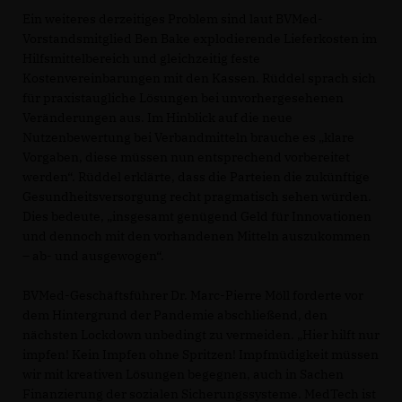
Ein weiteres derzeitiges Problem sind laut BVMed-
Vorstandsmitglied Ben Bake explodierende Lieferkosten im
Hilfsmittelbereich und gleichzeitig feste
Kostenvereinbarungen mit den Kassen. Rüddel sprach sich
für praxistaugliche Lösungen bei unvorhergesehenen
Veränderungen aus. Im Hinblick auf die neue
Nutzenbewertung bei Verbandmitteln brauche es „klare
Vorgaben, diese müssen nun entsprechend vorbereitet
werden“. Rüddel erklärte, dass die Parteien die zukünftige
Gesundheitsversorgung recht pragmatisch sehen würden.
Dies bedeute, „insgesamt genügend Geld für Innovationen
und dennoch mit den vorhandenen Mitteln auszukommen
– ab- und ausgewogen“.
BVMed-Geschäftsführer Dr. Marc-Pierre Möll forderte vor
dem Hintergrund der Pandemie abschließend, den
nächsten Lockdown unbedingt zu vermeiden. „Hier hilft nur
impfen! Kein Impfen ohne Spritzen! Impfmüdigkeit müssen
wir mit kreativen Lösungen begegnen, auch in Sachen
Finanzierung der sozialen Sicherungssysteme. MedTech ist