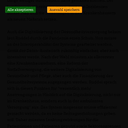
Dinge weniger bürokratisch hätte gestalten können. Der
Impfprozess schreite gut voran. Statt den Inzidenzen
Alle akzeptieren
Auswahl speichern
müsse man nun die Belastungen in den Krankenhäusern
als neuen Maßstab setzen.
Auch die Digitalisierung der Gesundheitsversorgung bekam
laut Rüddel durch die Pandemie einen Schub. Nun müsse
an der Interoperabilität der Systeme gearbeitet werden,
damit der Daten-Austausch zukünftig einfacher, aber auch
intensiver werde. Nach der Wahl müssten als allererstes
eine Krankenhausreform, eine Reform der
Notfallversorgung, die weitere Digitalisierung von
Gesundheit und Pflege, aber auch die Finanzierung des
Gesundheitssystems angegangen werden. Rüddel sprach
sich in diesen Punkten für "wesentlich mehr
Anstrengungen in Hinblick auf die Digitalisierung, nicht nur
im Krankenhaus, sondern auch in der ambulanten
Versorgung" aus. Das System insgesamt müsse effizienter
gemacht werden, da es keine Beitragserhöhungen geben
soll. Daher müssten Lenkungswirkungen für die
Patientinnen und Patienten genutzt sowie Sektorengrenzen