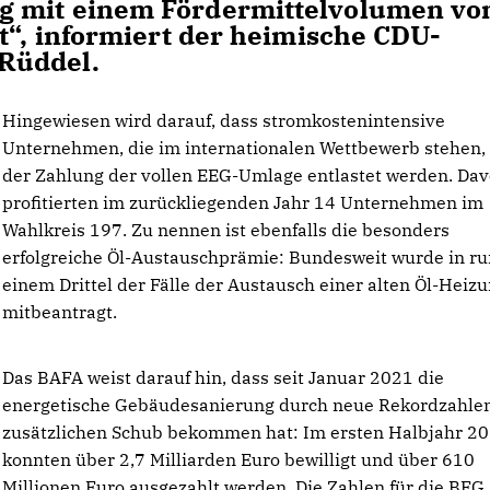
g mit einem Fördermittelvolumen vo
t“, informiert der heimische CDU-
Rüddel.
Hingewiesen wird darauf, dass stromkostenintensive
Unternehmen, die im internationalen Wettbewerb stehen,
der Zahlung der vollen EEG-Umlage entlastet werden. Da
profitierten im zurückliegenden Jahr 14 Unternehmen im
Wahlkreis 197. Zu nennen ist ebenfalls die besonders
erfolgreiche Öl-Austauschprämie: Bundesweit wurde in r
einem Drittel der Fälle der Austausch einer alten Öl-Heiz
mitbeantragt.
Das BAFA weist darauf hin, dass seit Januar 2021 die
energetische Gebäudesanierung durch neue Rekordzahle
zusätzlichen Schub bekommen hat: Im ersten Halbjahr 2
konnten über 2,7 Milliarden Euro bewilligt und über 610
Millionen Euro ausgezahlt werden. Die Zahlen für die BEG,