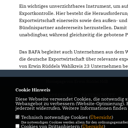
Ein wichtiges unverzichtbares Instrument, um auß
Exportkontrolle. Hier besteht die Herausforderun
Exportwirtschaft einerseits sowie den außen- und
Bündnispartner andererseits herzustellen. Damit
unabdingbar, während gleichzeitig die gebotene Pr
Das BAFA begleitet auch Unternehmen aus dem W
die deutsche Exportwirtschaft über relevante exp
von Erwin Rüddels Wahlkreis 23 Unternehmen bei
Homepage von Erwin Rüddel MdB
Cookie Hinweis
IMPRESSUM
DATENSCHUTZ
Diese Webseite verwendet Cookies, die notwendig si
KONTAKT
Webangebot zu verbessern (Website-Optmierung). Fü
jederzeit widerrufen. Weitere Informationen finden
Technisch notwendige Cookies (
Übersicht
)
Die notwendigen Cookies werden allein für den ordnungsgemäßen 
Cookies von Drittanbietern (
Übersicht
)