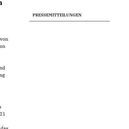
n
PRESSEMITTEILUNGEN
 von
von
und
ung
n
021
 das