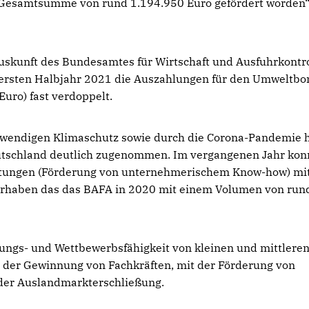
 Gesamtsumme von rund 1.194.950 Euro gefördert worden“
Auskunft des Bundesamtes für Wirtschaft und Ausfuhrkontro
 ersten Halbjahr 2021 die Auszahlungen für den Umweltbo
uro) fast verdoppelt.
notwendigen Klimaschutz sowie durch die Corona-Pandemie
eutschland deutlich zugenommen. Im vergangenen Jahr kon
tungen (Förderung von unternehmerischem Know-how) mit
orhaben das das BAFA in 2020 mit einem Volumen von run
ungs- und Wettbewerbsfähigkeit von kleinen und mittlere
 der Gewinnung von Fachkräften, mit der Förderung von
der Auslandmarkterschließung.