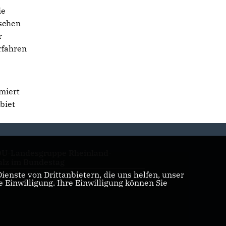
ie
tschen
r
rfahren
miert
biet
U-Landesgruppe Rheinland-
alz im Bundestag
enste von Drittanbietern, die uns helfen, unser
Einwilligung. Ihre Einwilligung können Sie
U Rheinland-Pfalz