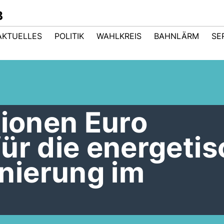
B
AKTUELLES
POLITIK
WAHLKREIS
BAHNLÄRM
SE
lionen Euro
ür die energeti
nierung im