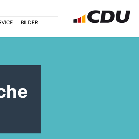
RVICE
BILDER
sche