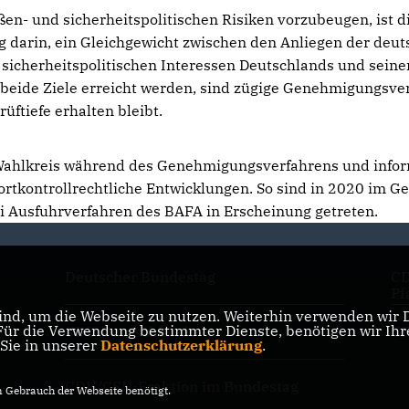
en- und sicherheitspolitischen Risiken vorzubeugen, ist d
g darin, ein Gleichgewicht zwischen den Anliegen der deu
 sicherheitspolitischen Interessen Deutschlands und seine
 beide Ziele erreicht werden, sind zügige Genehmigungsve
üftiefe erhalten bleibt.
ahlkreis während des Genehmigungsverfahrens und infor
ortkontrollrechtliche Entwicklungen. So sind in 2020 im Ge
 Ausfuhrverfahren des BAFA in Erscheinung getreten.
Deutscher Bundestag
CD
Pf
nd, um die Webseite zu nutzen. Weiterhin verwenden wir Di
r die Verwendung bestimmter Dienste, benötigen wir Ihre 
CDU Deutschlands
CD
 Sie in unserer
Datenschutzerklärung
.
CDU/CSU-Fraktion im Bundestag
Gebrauch der Webseite benötigt.