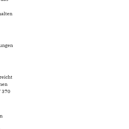
halten
tungen
reicht
enen
“ 370
on