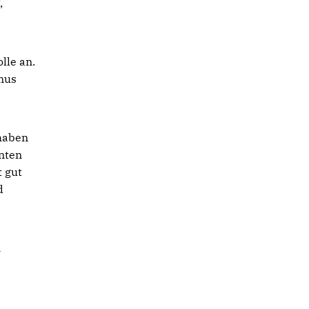
,
lle an.
nus
 haben
nten
 gut
d
n