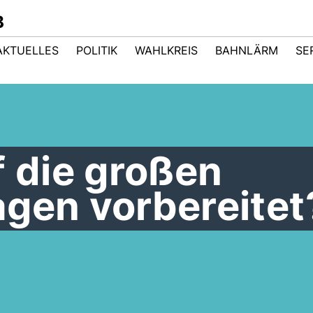
B
AKTUELLES
POLITIK
WAHLKREIS
BAHNLÄRM
SE
f die großen
agen vorbereitet