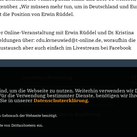
egenüber. „Wir müssen mehr tun, um in Deutschland und Eu
t die Position von Erwin Rüddel.
 Online-Veranstaltung mit Erwin Rüddel und Dr. Kristina
eldungen über: cdu.kvneuwied@t-online.de, woraufhin die
stausch aber auch einfach im Livestream bei Facebook
Deutscher Bundestag
CD
Pf
nd, um die Webseite zu nutzen. Weiterhin verwenden wir Di
r die Verwendung bestimmter Dienste, benötigen wir Ihre 
CDU Deutschlands
CD
 Sie in unserer
Datenschutzerklärung
.
CDU/CSU-Fraktion im Bundestag
Gebrauch der Webseite benötigt.
e von Drittanbietern ein.