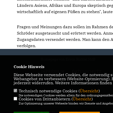
Ländern Asiens, Afrikas und Europa skeptisch g
wirtschaftlich auf eigenen Füßen zu stehen", laute
Fragen und Meinungen dazu sollen im Rahmen der
Schröder ausgetauscht und erörtert werden. Anm
Zugangsdaten versendet werden. Man kann den Au
verfolgen.
Homepage von Erwin Rüddel MdB
Cookie Hinweis
IMPRESSUM
DATENSCHUTZ
Diese Webseite verwendet Cookies, die notwendig si
KONTAKT
Webangebot zu verbessern (Website-Optmierung). Fü
jederzeit widerrufen. Weitere Informationen finden
Technisch notwendige Cookies (
Übersicht
)
Die notwendigen Cookies werden allein für den ordnungsgemäßen 
Cookies von Drittanbietern (
Übersicht
)
Zur Optimierung unserer Webseite binden wir Dienste und Angebot
© 2026 Erwin Rüddel, MdB