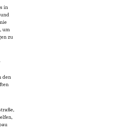
s in
 und
mie
n, um
gen zu
r
h den
ften
straße,
elfen,
sbau