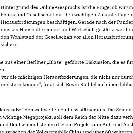
Hintergrund des Online-Gesprächs ist die Frage, ob wir un
Politik und Gesellschaft mit den wichtigen Zukunftsfragen
Herausforderungen beschäftigen. Gerade nach der Pande
müssen Haushalte saniert und Wirtschaft gestärkt werde
den Wohlstand der Gesellschaft vor allen Herausforderun
sichern.
 aus einer Berliner „Blase" geführte Diskussion, die es fü
en.
wir die mächtigen Herausforderungen, die nicht nur durc
eistern können", freut sich Erwin Rüddel auf einen lebha
idenstraße" den weltweiten Einfluss stärker aus. Die Seiden
h wichtige Megaprojekt, soll dem Reich der Mitte dazu verh
U und Deutschland stehen diesem Projekt zum Auf- und Au
tze zwischen der Volksrepublik China und über 60 weiteren