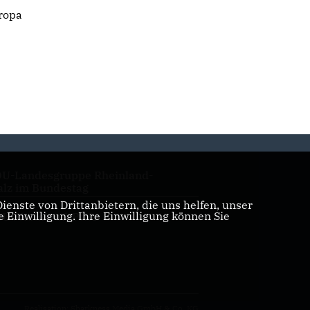
ropa
U-Landesgruppe Rheinland-
alz im Bundestag
enste von Drittanbietern, die uns helfen, unser
Einwilligung. Ihre Einwilligung können Sie
U Rheinland-Pfalz
Realisation: Sharkness Media GmbH & Co. KG