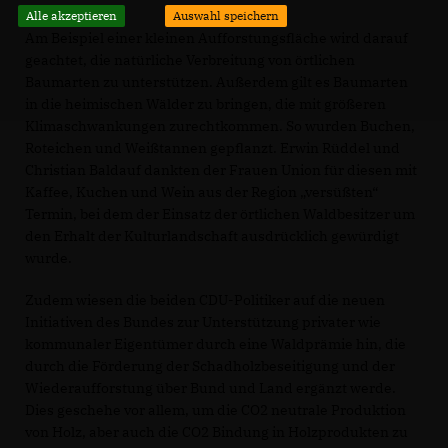
Alle akzeptieren
Auswahl speichern
Am Beispiel einer kleinen Aufforstungsfläche wird darauf
geachtet, die natürliche Verbreitung von örtlichen
Baumarten zu unterstützen. Außerdem gilt es Baumarten
in die heimischen Wälder zu bringen, die mit größeren
Klimaschwankungen zurechtkommen. So wurden Buchen,
Roteichen und Weißtannen gepflanzt. Erwin Rüddel und
Christian Baldauf dankten der Frauen Union für diesen mit
Kaffee, Kuchen und Wein aus der Region „versüßten“
Termin, bei dem der Einsatz der örtlichen Waldbesitzer um
den Erhalt der Kulturlandschaft ausdrücklich gewürdigt
wurde.
Zudem wiesen die beiden CDU-Politiker auf die neuen
Initiativen des Bundes zur Unterstützung privater wie
kommunaler Eigentümer durch eine Waldprämie hin, die
durch die Förderung der Schadholzbeseitigung und der
Wiederaufforstung über Bund und Land ergänzt werde.
Dies geschehe vor allem, um die CO2 neutrale Produktion
von Holz, aber auch die CO2 Bindung in Holzprodukten zu