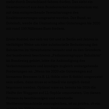
mehr durch Deutschland fahren dürfen. Das sieht ein
Gesetzentwurf aus dem Bundesverkehrsministerium vor,
mit dem entsprechende Vereinbarungen des
Koalitionsvertrages umgesetzt werden. Der Bund, so
Dobrindt, werde die Umrüstung alter Güterwagen bis 2020
mit rund 150 Millionen Euro fördern.
Erwin Rüddel, der sich vor Ort und in Berlin seit Jahren in
vielfältiger Weise um eine substantielle Reduzierung des
Bahnlärms im Mittelrheintal bemüht und zu den Gründern
der bundesweit beachteten „Parlamentsgruppe Bahnlärm“
im Bundestag gehört, lobte die Ankündigung des
Verkehrsministers und kündigte zugleich weitergehende
Forderungen an. „Wenn bis 2020 alle Güterwagen auf
lärmarme Bremsen (z.B. LL-Sohle oder K-Sohle) umgerüstet
sein sollen, dann muss so schnell wie möglich damit
begonnen werden. Optimal wäre es, bereits bis 2016 die
Hälfte der Waggons auf LL-Sophle umzurüsten. Um diesen
Prozess zu beschleunigen und eventuelle
Wettbewerbsnachteile auszugleichen, ist zu prüfen, ob ein
zeitlich bis 2020 begrenztes Förderprogramm für