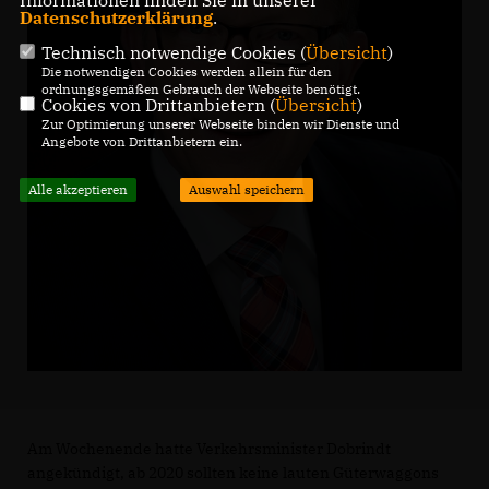
Informationen finden Sie in unserer
Datenschutzerklärung
.
Technisch notwendige Cookies (
Übersicht
)
Die notwendigen Cookies werden allein für den
ordnungsgemäßen Gebrauch der Webseite benötigt.
Cookies von Drittanbietern (
Übersicht
)
Zur Optimierung unserer Webseite binden wir Dienste und
Angebote von Drittanbietern ein.
Alle akzeptieren
Auswahl speichern
Am Wochenende hatte Verkehrsminister Dobrindt
angekündigt, ab 2020 sollten keine lauten Güterwaggons