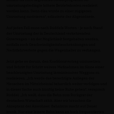
umrüstungsbedingte höhere Betriebskosten realisiert
werden kann. Denn dies würde zu einer zügigeren
Umrüstung motivieren“, erläuterte der Abgeordnete.
Auf jeden Fall muss nach Rüddels Worten - je nach Stand
der Umrüstung der in Deutschland verkehrenden
Güterwagen – an der Möglichkeit festgehalten werden,
notfalls auch Geschwindigkeitsbeschränkungen und
Nachtfahrverbote gegen die Wagenhalter zu verhängen.
Jetzt gehe es darum, den Koalitionsvertrag umzusetzen
und Schritt für Schritt weitere Maßnahmen im Sinne einer
beschleunigten Umrüstung lärmintensiver Waggons zu
realisieren. „Ich werde das berechtigte Anliegen der
Menschen im Mittelrheintal beharrlich weiter verfolgen und
in dieser Sache auch künftig keine Ruhe geben“, versprach
Rüddel. „Ich weiß, dass die Bahn zum Rückgrat der
deutschen Wirtschaft zählt. Aber wir brauchen die
Akzeptanz der Anwohner. Bahnlärm macht auf Dauer
krank. Nur eine leisere Bahn kann an hoch frequentierten