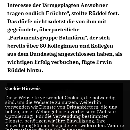
Interesse der lärmgeplagten Anwohner
tragen endlich Früchte“, stellte Rüddel fest.
Das dürfe nicht zuletzt die von ihm mit
gegründete, überparteiliche
Parlamentsgruppe Bahnlärm“, der sich
bereits über 80 Kolleginnen und Kollegen
aus dem Bundestag angeschlossen haben, als
wichtigen Erfolg verbuchen, fügte Erwin
Rüddel hinzu.
Cookie Hinweis
Diese Webseite verwendet Cookies, die notwendig
sind, um die Webseite zu nutzen. Weiterhin
verwenden wir Dienste von Drittanbietern, die uns
helfen, unser Webangebot zu verbessern (Website-
Optmierung). Für die Verwendung bestimmter
Dienste, benötigen wir Ihre Einwilligung. Ihre
Einwilligung können Sie jederzeit widerrufen. Weitere