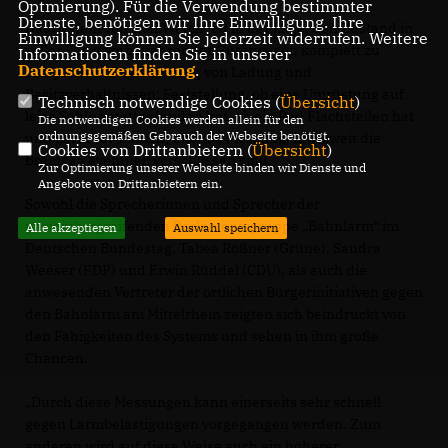
Optmierung). Für die Verwendung bestimmter
Dienste, benötigen wir Ihre Einwilligung. Ihre
Das System von „RailWatch“ ist in der Lage, den Zustand in
Einwilligung können Sie jederzeit widerrufen. Weitere
voller Fahrt vorbeifahrender Güterwagen komplett zu
Informationen finden Sie in unserer
Datenschutzerklärung
.
analysieren: Registrierung von Ladung und
Besitzverhältnissen; Feststellung, ob eine Umrüstung auf
Technisch notwendige Cookies (
Übersicht
)
leise Sohlen stattgefunden hat, ob ein Rad Flachstellen hat
Die notwendigen Cookies werden allein für den
ordnungsgemäßen Gebrauch der Webseite benötigt.
und Lärm verursacht; und die Messung, inwieweit die
Cookies von Drittanbietern (
Übersicht
)
Bremsen eventuell verschlissen sind.
Zur Optimierung unserer Webseite binden wir Dienste und
Angebote von Drittanbietern ein.
Sowohl die Sprecherinnen und Sprecher der
parteiübergreifenden Parlamentsgruppe „Bahnlärm“ im
Alle akzeptieren
Auswahl speichern
Deutschen Bundestag, Tabea Rößner (Grüne), Sandra
Weeser (FDP) und Erwin Rüddel (CDU), als auch die
anwesenden Vertreter der örtlichen Bürgerinitiativen gegen
den Bahnlärm am Mittelrhein zeigten sich beindruckt von
den Fähigkeiten des Systems und sehen in ihm große
Chancen.
Durch diese Messungen kann einerseits sehr schnell
gegen Lärmbelästigungen vorgegangen werden. Zum
anderen wird auf diese Weise auch ein höherer