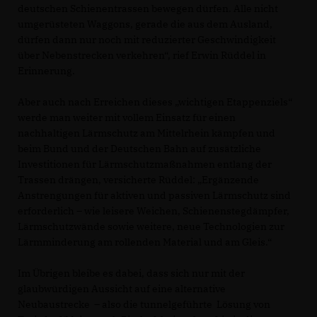
deutschen Schienentrassen bewegen dürfen. Alle nicht
umgerüsteten Waggons, gerade die aus dem Ausland,
dürfen dann nur noch mit reduzierter Geschwindigkeit
über Nebenstrecken verkehren“, rief Erwin Rüddel in
Erinnerung.
Aber auch nach Erreichen dieses „wichtigen Etappenziels“
werde man weiter mit vollem Einsatz für einen
nachhaltigen Lärmschutz am Mittelrhein kämpfen und
beim Bund und der Deutschen Bahn auf zusätzliche
Investitionen für Lärmschutzmaßnahmen entlang der
Trassen drängen, versicherte Rüddel: „Ergänzende
Anstrengungen für aktiven und passiven Lärmschutz sind
erforderlich – wie leisere Weichen, Schienenstegdämpfer,
Lärmschutzwände sowie weitere, neue Technologien zur
Lärmminderung am rollenden Material und am Gleis.“
Im Übrigen bleibe es dabei, dass sich nur mit der
glaubwürdigen Aussicht auf eine alternative
Neubaustrecke – also die tunnelgeführte Lösung von