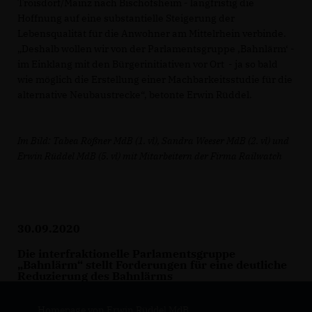
Troisdorf/Mainz nach Bischofsheim - langfristig die
Hoffnung auf eine substantielle Steigerung der
Lebensqualität für die Anwohner am Mittelrhein verbinde.
Deshalb wollen wir von der Parlamentsgruppe ‚Bahnlärm‘ -
im Einklang mit den Bürgerinitiativen vor Ort - ja so bald
wie möglich die Erstellung einer Machbarkeitsstudie für die
alternative Neubaustrecke“, betonte Erwin Rüddel.
Im Bild: Tabea Rößner MdB (1. vl), Sandra Weeser MdB (2. vl) und
Erwin Rüddel MdB (5. vl) mit Mitarbeitern der Firma Railwatch
30.09.2020
Die interfraktionelle Parlamentsgruppe
Bahnlärm“ stellt Forderungen für eine deutliche
Reduzierung des Bahnlärms
Homepage von Erwin Rüddel MdB