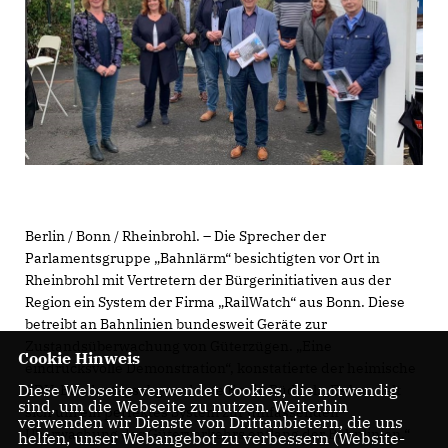
Berlin / Bonn / Rheinbrohl. – Die Sprecher der
Parlamentsgruppe „Bahnlärm“ besichtigten vor Ort in
Rheinbrohl mit Vertretern der Bürgerinitiativen aus der
Region ein System der Firma „RailWatch“ aus Bonn. Diese
betreibt an Bahnlinien bundesweit Geräte zur
Zustandsüberwachung von Güterzügen. „Eine
Cookie Hinweis
eindrucksvolle Demonstration“, konstatierte der heimische
Diese Webseite verwendet Cookies, die notwendig
CDU-Bundestagsabgeordnete Erwin Rüddel. „Es handelt
sind, um die Webseite zu nutzen. Weiterhin
sich um ein perfektes System zur umfassenden
verwenden wir Dienste von Drittanbietern, die uns
Überwachung des Güterverkehrs entlang der Bahnlinien.“
helfen, unser Webangebot zu verbessern (Website-