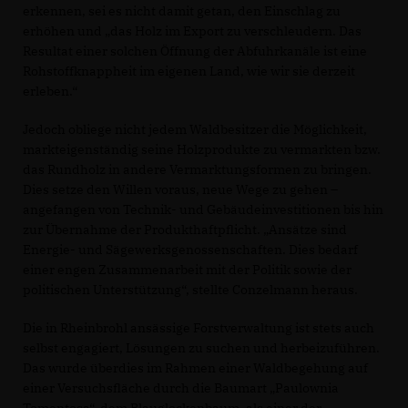
erkennen, sei es nicht damit getan, den Einschlag zu
erhöhen und „das Holz im Export zu verschleudern. Das
Resultat einer solchen Öffnung der Abfuhrkanäle ist eine
Rohstoffknappheit im eigenen Land, wie wir sie derzeit
erleben.“
Jedoch obliege nicht jedem Waldbesitzer die Möglichkeit,
markteigenständig seine Holzprodukte zu vermarkten bzw.
das Rundholz in andere Vermarktungsformen zu bringen.
Dies setze den Willen voraus, neue Wege zu gehen –
angefangen von Technik- und Gebäudeinvestitionen bis hin
zur Übernahme der Produkthaftpflicht. „Ansätze sind
Energie- und Sägewerksgenossenschaften. Dies bedarf
einer engen Zusammenarbeit mit der Politik sowie der
politischen Unterstützung“, stellte Conzelmann heraus.
Die in Rheinbrohl ansässige Forstverwaltung ist stets auch
selbst engagiert, Lösungen zu suchen und herbeizuführen.
Das wurde überdies im Rahmen einer Waldbegehung auf
einer Versuchsfläche durch die Baumart „Paulownia