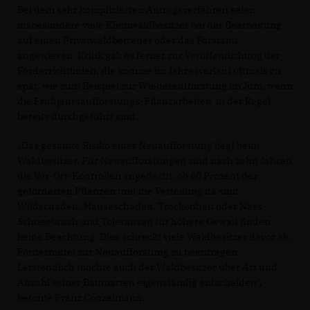
Bei dem sehr komplizierten Antragsverfahren seien
insbesondere viele Kleinwaldbesitzer bei der Bearbeitung
auf einen Privatwaldbetreuer oder das Forstamt
angewiesen. Kritik gab es ferner zur Veröffentlichung der
Förderrichtlinien, die komme im Jahresverlauf oftmals zu
spät, wie zum Beispiel zur Wiederaufforstung im Juni, wenn
die Frühjahrsaufforstungs-Pflanzarbeiten in der Regel
bereits durchgeführt sind.
Das gesamte Risiko einer Neuaufforstung liegt beim
Waldbesitzer. Für Neuaufforstungen sind nach zehn Jahren
die Vor-Ort-Kontrollen angedacht, ob 60 Prozent der
geförderten Pflanzen und die Verteilung da sind.
Wildschäden, Mäuseschäden, Trockenheit oder Nass-
Schneebruch und Toleranzen für höhere Gewalt finden
keine Beachtung. Dies schreckt viele Waldbesitzer davor ab,
Fördermittel zur Neuaufforstung zu beantragen.
Letztendlich möchte auch der Waldbesitzer über Art und
Anzahl seiner Baumarten eigenständig entscheiden“,
betonte Franz Conzelmann.