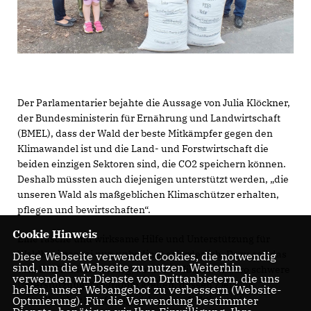
Der Parlamentarier bejahte die Aussage von Julia Klöckner,
der Bundesministerin für Ernährung und Landwirtschaft
(BMEL), dass der Wald der beste Mitkämpfer gegen den
Klimawandel ist und die Land- und Forstwirtschaft die
beiden einzigen Sektoren sind, die CO2 speichern können.
Deshalb müssten auch diejenigen unterstützt werden, „die
unseren Wald als maßgeblichen Klimaschützer erhalten,
pflegen und bewirtschaften“.
Cookie Hinweis
Eine rasche und wirksame Hilfe und Unterstützung für
Waldbesitzer sei nun unbedingt erforderlich. Dazu soll das
Diese Webseite verwendet Cookies, die notwendig
sind, um die Webseite zu nutzen. Weiterhin
vom BMEL initiierte, insgesamt 1,5 Milliarden Euro schwere
verwenden wir Dienste von Drittanbietern, die uns
Unterstützungsprogramm greifen, dessen Ziel eine
helfen, unser Webangebot zu verbessern (Website-
schnelle, aber langfristig wirkende, effektive und
Optmierung). Für die Verwendung bestimmter