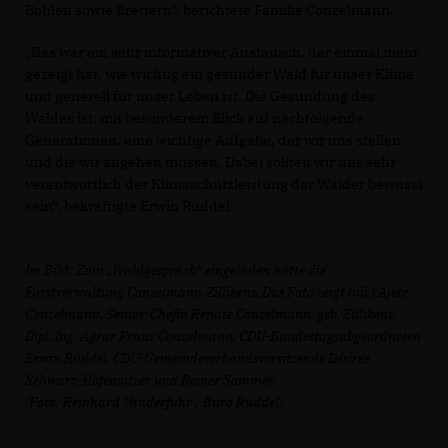
Bohlen sowie Brettern“, berichtete Familie Conzelmann.
Das war ein sehr informativer Austausch, der einmal mehr
gezeigt hat, wie wichtig ein gesunder Wald für unser Klima
und generell für unser Leben ist. Die Gesundung des
Waldes ist, mit besonderem Blick auf nachfolgende
Generationen, eine wichtige Aufgabe, der wir uns stellen
und die wir angehen müssen. Dabei sollten wir uns sehr
verantwortlich der Klimaschutzleistung der Wälder bewusst
sein“, bekräftigte Erwin Rüddel.
Im Bild: Zum „Waldgespräch“ eingeladen hatte die
Forstverwaltung Conzelmann-Zillikens. Das Foto zeigt (v.li.) Ajete
Conzelmann, Senior-Chefin Renate Conzelmann, geb. Zillikens,
Dipl. Ing. Agrar Franz Conzelmann, CDU-Bundestagsabgeordneten
Erwin Rüddel, CDU-Gemeindeverbandsvorsitzende Désirée
Schwarz-Hofenbitzer und Reiner Sommer
(Foto: Reinhard Vanderfuhr / Büro Rüddel)