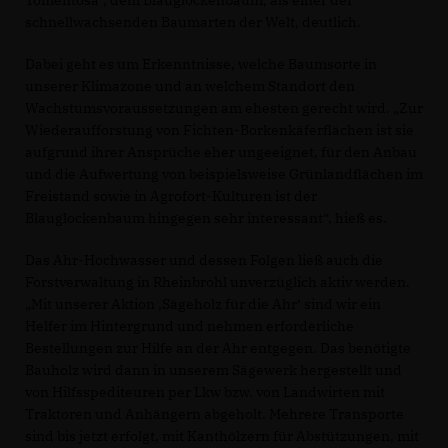
Tomentosa“, dem Blauglockenbaum, als einer der
schnellwachsenden Baumarten der Welt, deutlich.
Dabei geht es um Erkenntnisse, welche Baumsorte in
unserer Klimazone und an welchem Standort den
Wachstumsvoraussetzungen am ehesten gerecht wird. „Zur
Wiederaufforstung von Fichten-Borkenkäferflächen ist sie
aufgrund ihrer Ansprüche eher ungeeignet, für den Anbau
und die Aufwertung von beispielsweise Grünlandflächen im
Freistand sowie in Agrofort-Kulturen ist der
Blauglockenbaum hingegen sehr interessant“, hieß es.
Das Ahr-Hochwasser und dessen Folgen ließ auch die
Forstverwaltung in Rheinbrohl unverzüglich aktiv werden.
Mit unserer Aktion ‚Sägeholz für die Ahr‘ sind wir ein
Helfer im Hintergrund und nehmen erforderliche
Bestellungen zur Hilfe an der Ahr entgegen. Das benötigte
Bauholz wird dann in unserem Sägewerk hergestellt und
von Hilfsspediteuren per Lkw bzw. von Landwirten mit
Traktoren und Anhängern abgeholt. Mehrere Transporte
sind bis jetzt erfolgt, mit Kanthölzern für Abstützungen, mit