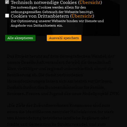
Technisch notwendige Cookies (
Übersicht
)
Die notwendigen Cookies werden allein für den
ordnungsgemäßen Gebrauch der Webseite benötigt.
Cookies von Drittanbietern (
Übersicht
)
Zur Optimierung unserer Webseite binden wir Dienste und
Angebote von Drittanbietern ein.
Alle akzeptieren
Auswahl speichern
Das Projekt beruht auf dem demografischen Wandel, der
unsere Gesellschaft verändert. So wird die Gesellschaft
älter, vielfältiger und regional unterschiedlich nimmt die
Bevölkerung ab. Die damit verbundenen
Herausforderungen lassen sich am besten vor Ort lösen.
Deshalb fördert das Bundesministerium für Familie,
Senioren, Frauen und Jugend das neue Modellprojekt ZWK.
Die Ziele der Zukunftswerkstatt Kommunen sind zum
einen die Identifikation zentraler Haltefaktoren für stark
von Abwanderung betroffene ländliche Regionen oder
Städte und Gemeinden im Strukturwandel, und zum