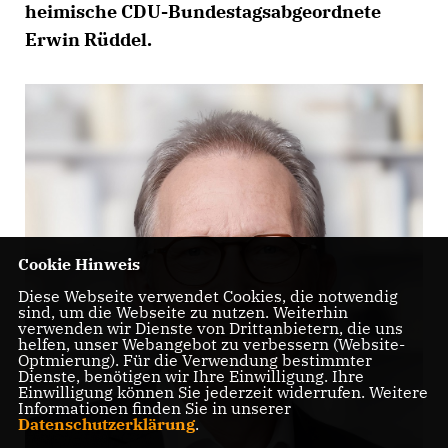
heimische CDU-Bundestagsabgeordnete
Erwin Rüddel.
Cookie Hinweis
Diese Webseite verwendet Cookies, die notwendig
sind, um die Webseite zu nutzen. Weiterhin
verwenden wir Dienste von Drittanbietern, die uns
helfen, unser Webangebot zu verbessern (Website-
Optmierung). Für die Verwendung bestimmter
Dienste, benötigen wir Ihre Einwilligung. Ihre
Einwilligung können Sie jederzeit widerrufen. Weitere
Informationen finden Sie in unserer
Datenschutzerklärung
.