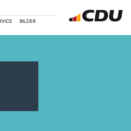
RVICE
BILDER
n