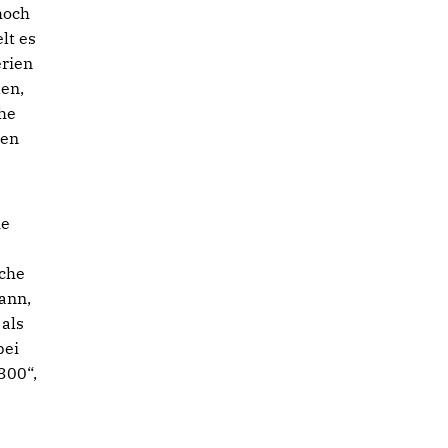
hoch
lt es
erien
den,
he
den
ie
iche
ann,
 als
bei
300“,