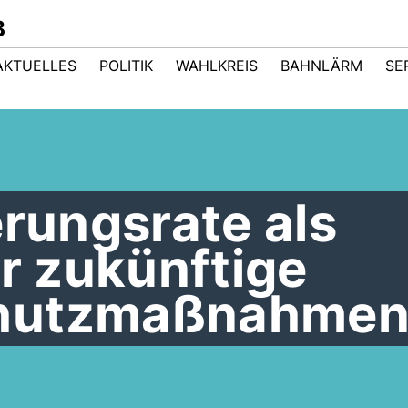
B
AKTUELLES
POLITIK
WAHLKREIS
BAHNLÄRM
SE
erungsrate als
ür zukünftige
hutzmaßnahme