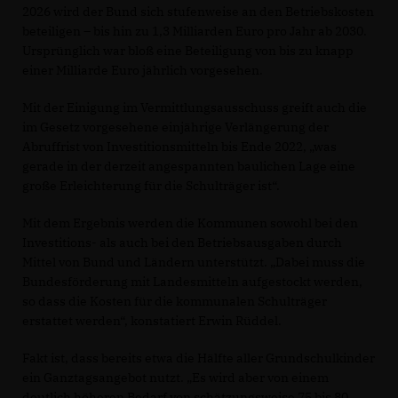
2026 wird der Bund sich stufenweise an den Betriebskosten
beteiligen – bis hin zu 1,3 Milliarden Euro pro Jahr ab 2030.
Ursprünglich war bloß eine Beteiligung von bis zu knapp
einer Milliarde Euro jährlich vorgesehen.
Mit der Einigung im Vermittlungsausschuss greift auch die
im Gesetz vorgesehene einjährige Verlängerung der
Abruffrist von Investitionsmitteln bis Ende 2022, „was
gerade in der derzeit angespannten baulichen Lage eine
große Erleichterung für die Schulträger ist“.
Mit dem Ergebnis werden die Kommunen sowohl bei den
Investitions- als auch bei den Betriebsausgaben durch
Mittel von Bund und Ländern unterstützt. „Dabei muss die
Bundesförderung mit Landesmitteln aufgestockt werden,
so dass die Kosten für die kommunalen Schulträger
erstattet werden“, konstatiert Erwin Rüddel.
Fakt ist, dass bereits etwa die Hälfte aller Grundschulkinder
ein Ganztagsangebot nutzt. „Es wird aber von einem
deutlich höheren Bedarf von schätzungsweise 75 bis 80