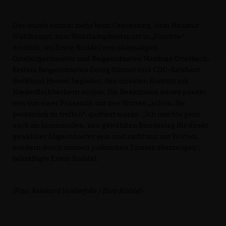
Das wurde einmal mehr beim Canvassing, dem Haustür-
Wahlkampf, zum Wahlkampfendspurt in „Föschbe“
deutlich, wo Erwin Rüddel vom ehemaligen
Ortsbürgermeister und Beigeordneten Matthias Otterbach,
Erstem Beigeordneten Georg Stinner und CDU-Ratsherr
Burkhard Hensel begleitet, den direkten Kontakt mit
Niederfischbachern suchte. Die Reaktionen waren positiv,
was von einer Passantin mit den Worten „schön, Sie
persönlich zu treffen“, quittiert wurde. „Ich möchte gern
auch im kommenden, neu gewählten Bundestag Ihr direkt
gewählter Abgeordneter sein und nicht nur mit Worten,
sondern durch meinen politischen Einsatz überzeugen“,
bekräftigte Erwin Rüddel.
(Foto: Reinhard Vanderfuhr / Büro Rüddel)