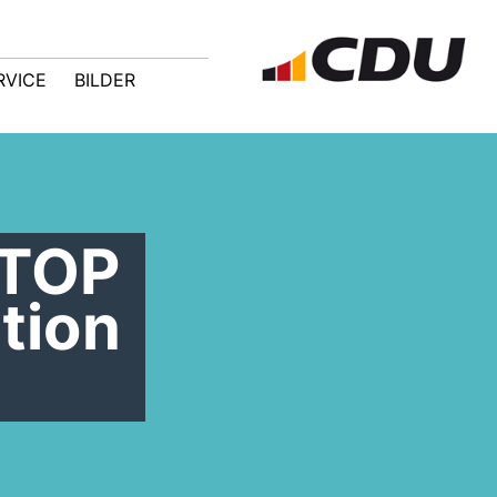
RVICE
BILDER
 TOP
tion