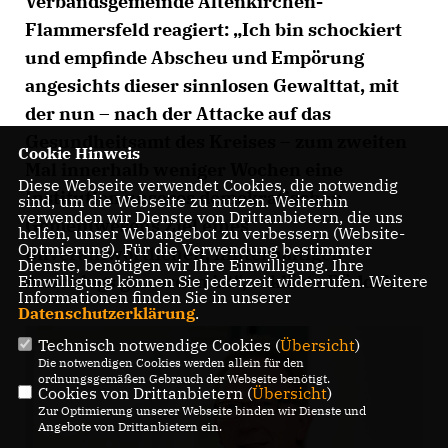
Verbandsgemeinde Altenkirchen-
Flammersfeld reagiert: „Ich bin schockiert
und empfinde Abscheu und Empörung
angesichts dieser sinnlosen Gewalttat, mit
der nun – nach der Attacke auf das
Gesundheitsamt des Kreises – zum zweiten
Cookie Hinweis
Mal innerhalb weniger Wochen eine
Diese Webseite verwendet Cookies, die notwendig
Institution unseres demokratischen
sind, um die Webseite zu nutzen. Weiterhin
verwenden wir Dienste von Drittanbietern, die uns
Gemeinwesens Ziel eines
helfen, unser Webangebot zu verbessern (Website-
Optmierung). Für die Verwendung bestimmter
unverantwortlichen, hinterhältigen
Dienste, benötigen wir Ihre Einwilligung. Ihre
Anschlags geworden ist“, erklärte Rüddel.
Einwilligung können Sie jederzeit widerrufen. Weitere
Informationen finden Sie in unserer
Datenschutzerklärung
.
Technisch notwendige Cookies (
Übersicht
)
Die notwendigen Cookies werden allein für den
ordnungsgemäßen Gebrauch der Webseite benötigt.
Cookies von Drittanbietern (
Übersicht
)
Zur Optimierung unserer Webseite binden wir Dienste und
Angebote von Drittanbietern ein.