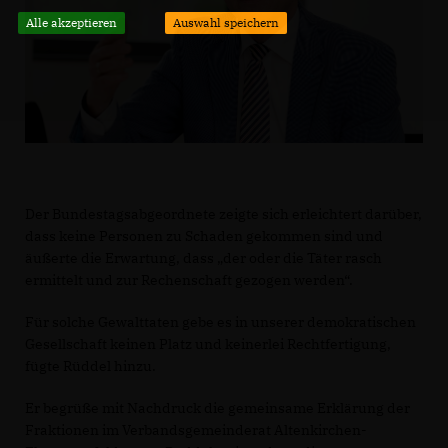
Alle akzeptieren
Auswahl speichern
Der Bundestagsabgeordnete zeigte sich erleichtert darüber,
dass keine Personen zu Schaden gekommen sind und
äußerte die Erwartung, dass „der oder die Täter rasch
ermittelt und zur Rechenschaft gezogen werden“.
Für solche Gewalttaten gebe es in unserer demokratischen
Gesellschaft keinen Platz und keinerlei Rechtfertigung,
fügte Rüddel hinzu.
Er begrüße mit Nachdruck die gemeinsame Erklärung der
Fraktionen im Verbandsgemeinderat Altenkirchen-