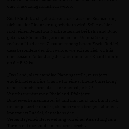
wann mit ersten Planentwürfen zu rechnen sei und wann
eine Umsetzung realistisch werde.
Zitat Rüddel: „Ich gehe davon aus, dass eine Realisierung
nicht an der Finanzierung scheitern wird. Sollte es hier
noch einen Bedarf zur Nachsteuerung bei Bahn und Bund
geben, so können Sie gern mit meiner Unterstützung
rechnen.“ In diesem Zusammenhang betont Erwin Rüddel,
dass besonders deutlich wurde, wie existenziell wichtig
eine bessere Anbindung des Unternehmens Knauf Interfer
an die B 62 ist.
Das Land, als zuständige Planungsstelle, muss jetzt
endlich liefern. Eine Chance für eine schnelle Umsetzung
sehe ich auch darin, dass der ehemalige FDP-
Verkehrsminister von Rheinland-Pfalz jetzt
Bundesverkehrsminister ist und nun Land und Bund noch
unkomplizierter das Projekt nach vorne bringen könnten“,
konstatiert Rüddel, der seitens der
Verbandsgemeindeverwaltung von einer Ausladung zum
Termin mit der Landesministerin spricht.