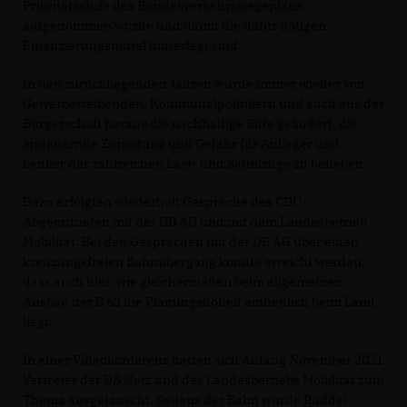
Prioritätsstufe des Bundesverkehrswegeplans
aufgenommen wurde und damit die dafür nötigen
Finanzierungsmittel hinterlegt sind.
In den zurückliegenden Jahren wurde immer wieder von
Gewerbetreibenden, Kommunalpolitikern und auch aus der
Bürgerschaft heraus die nachhaltige Bitte geäußert, die
andauernde Zumutung und Gefahr für Anlieger und
Lenker der zahlreichen Last- und Sattelzüge zu beheben.
Dazu erfolgten wiederholt Gespräche des CDU-
Abgeordneten mit der DB AG und mit dem Landesbetrieb
Mobilität. Bei den Gesprächen mit der DB AG über einen
kreuzungsfreien Bahnübergang konnte erreicht werden,
dass auch hier, wie gleichermaßen beim allgemeinen
Ausbau der B 62 die Planungshoheit einheitlich beim Land
liegt.
In einer Videokonferenz hatten sich Anfang November 2021
Vertreter der DB Netz und des Landesbetriebs Mobilität zum
Thema ausgetauscht. Seitens der Bahn wurde Rüddel