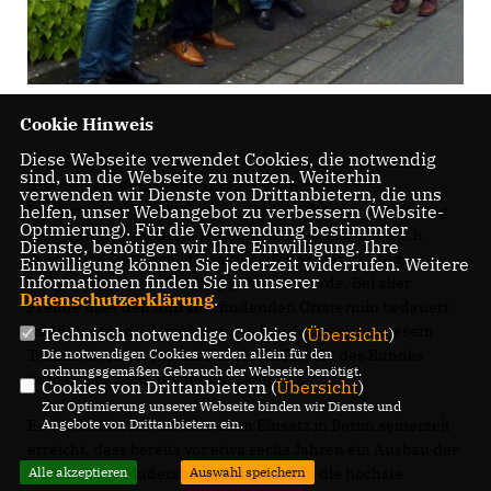
Cookie Hinweis
Diese Webseite verwendet Cookies, die notwendig
Dabei hat der Parlamentarier den Besuch der rheinland-
sind, um die Webseite zu nutzen. Weiterhin
pfälzischen Ministerin für Wirtschaft, Verkehr,
verwenden wir Dienste von Drittanbietern, die uns
helfen, unser Webangebot zu verbessern (Website-
Landwirtschaft und Weinbau, Daniela Schmitt, am Freitag
Optmierung). Für die Verwendung bestimmter
dieser Woche vor Ort in Mudersbach im Blick, der auch
Dienste, benötigen wir Ihre Einwilligung. Ihre
durch eine Unterschriftenaktion des Mudersbacher
Einwilligung können Sie jederzeit widerrufen. Weitere
Informationen finden Sie in unserer
Bürgervereins auf den Weg gebracht wurde. Bei aller
Datenschutzerklärung
.
Freude über den nun stattfindenden Ortstermin bedauert
Rüddel, dass die Mitglieder des Bundestages an diesem
Technisch notwendige Cookies (
Übersicht
)
Die notwendigen Cookies werden allein für den
Termin, der sich explizit mit einem Projekt des Bundes
ordnungsgemäßen Gebrauch der Webseite benötigt.
beschäftigt, nicht teilnehmen können.
Cookies von Drittanbietern (
Übersicht
)
Zur Optimierung unserer Webseite binden wir Dienste und
Angebote von Drittanbietern ein.
Erwin Rüddel hat durch seinen Einsatz in Berlin seinerzeit
erreicht, dass bereits vor etwa sechs Jahren ein Ausbau der
Alle akzeptieren
Auswahl speichern
B 62 im Zuge Mudersbach/Brachbach in die höchste