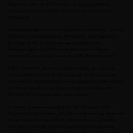
mitgeteilt, dass die DB Netz nur mit einem gewissen
Kostenanteil und geringen Bauanteil an dem Projekt
beteiligt ist.
Auf Basis der Besprechungsergebnisse, so hieß es, „werden
deshalb die Beteiligten des LBM Diez die Planungen zur
Beseitigung des Bahnübergangs fortführen. Die
Abstimmungen mit DB Netz werden nach Vorliegen
weiterer Planungsergebnisse des LBM Diez fortgesetzt“.
Rüddel betont in diesem Zusammenhang, das mit dem
fachspezifischen Begriff „Beseitigung" zu verstehen ist,
dass hier ein kreuzungsfreier Übergang geschaffen werden
soll, damit Straßen- und Bahnverkehr zukünftig keine
direkten Berührungspunkte mehr haben.
In diesem Zusammenhang hatte der heimische CDU-
Bundestagsabgeordnete den LBM um Bewertung dieser von
ihm grundsätzlich begrüßten Vorgehensweise gebeten.
Gleichsam erbat der Bundespolitiker eine Perspektive,