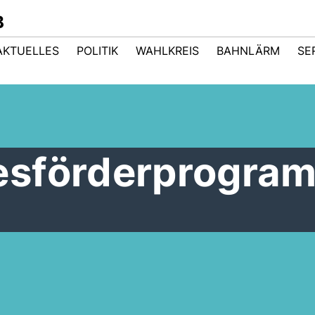
B
AKTUELLES
POLITIK
WAHLKREIS
BAHNLÄRM
SE
esförderprogra