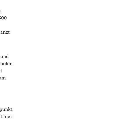
u
.500
gänzt
 und
uholen
d
zum
punkt,
t hier