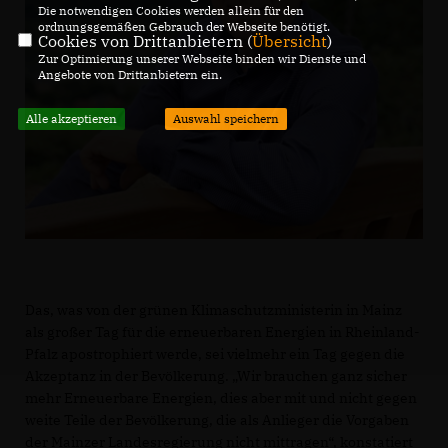
Die notwendigen Cookies werden allein für den
ordnungsgemäßen Gebrauch der Webseite benötigt.
Cookies von Drittanbietern (
Übersicht
)
Zur Optimierung unserer Webseite binden wir Dienste und
Angebote von Drittanbietern ein.
Alle akzeptieren
Auswahl speichern
Das, was von der grünen Klimaschutzministerin in Mainz
als großer Tag für die erneuerbaren Energien in Rheinland-
Pfalz apostrophiert werde, sei vielmehr ein Tag gegen die
Akzeptanz in der Bevölkerung. „Wir brauchen ganz sicher
mehr Erneuerbare Energien, dies aber mit und nicht gegen
weite Teile der Bevölkerung, die als Anlieger die Vorgaben
der Mainzer Landesregierung nicht mittragen“, konstatiert