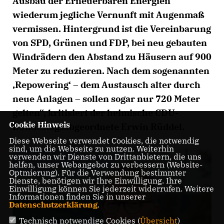
Ausbau der Erneuerbaren Energien
wiederum jegliche Vernunft mit Augenmaß
vermissen. Hintergrund ist die Vereinbarung
von SPD, Grünen und FDP, bei neu gebauten
Windrädern den Abstand zu Häusern auf 900
Meter zu reduzieren. Nach dem sogenannten
Repowering‘ – dem Austausch alter durch
neue Anlagen – sollen sogar nur 720 Meter
gelten“, kritisiert der heimische CDU-
Cookie Hinweis
Bundestagsabgeordnete Erwin Rüddel.
Diese Webseite verwendet Cookies, die notwendig
sind, um die Webseite zu nutzen. Weiterhin
verwenden wir Dienste von Drittanbietern, die uns
helfen, unser Webangebot zu verbessern (Website-
Optmierung). Für die Verwendung bestimmter
Dienste, benötigen wir Ihre Einwilligung. Ihre
Einwilligung können Sie jederzeit widerrufen. Weitere
Informationen finden Sie in unserer
Datenschutzerklärung
.
Technisch notwendige Cookies (
Übersicht
)