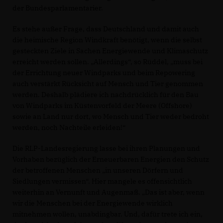
der Bundesparlamentarier.
Es stehe außer Frage, dass Deutschland und damit auch
die heimische Region Windkraft benötigt, wenn die selbst
gesteckten Ziele in Sachen Energiewende und Klimaschutz
erreicht werden sollen. „Allerdings“, so Rüddel, „muss bei
der Errichtung neuer Windparks und beim Repowering
auch verstärkt Rücksicht auf Mensch und Tier genommen
werden. Deshalb plädiere ich nachdrücklich für den Bau
von Windparks im Küstenvorfeld der Meere (Offshore)
sowie an Land nur dort, wo Mensch und Tier weder bedroht
werden, noch Nachteile erleiden!“
Die RLP-Landesregierung lasse bei ihren Planungen und
Vorhaben bezüglich der Erneuerbaren Energien den Schutz
der betroffenen Menschen „in unseren Dörfern und
Siedlungen vermissen“. Hier mangele es offensichtlich
weiterhin an Vernunft und Augenmaß. „Das ist aber, wenn
wir die Menschen bei der Energiewende wirklich
mitnehmen wollen, unabdingbar. Und, dafür trete ich ein,