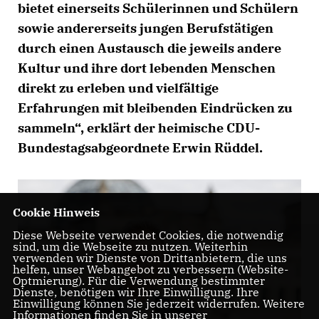
bietet einerseits Schülerinnen und Schülern
sowie andererseits jungen Berufstätigen
durch einen Austausch die jeweils andere
Kultur und ihre dort lebenden Menschen
direkt zu erleben und vielfältige
Erfahrungen mit bleibenden Eindrücken zu
sammeln“, erklärt der heimische CDU-
Bundestagsabgeordnete Erwin Rüddel.
Cookie Hinweis
Diese Webseite verwendet Cookies, die notwendig
sind, um die Webseite zu nutzen. Weiterhin
verwenden wir Dienste von Drittanbietern, die uns
helfen, unser Webangebot zu verbessern (Website-
Optmierung). Für die Verwendung bestimmter
Dienste, benötigen wir Ihre Einwilligung. Ihre
Einwilligung können Sie jederzeit widerrufen. Weitere
Informationen finden Sie in unserer