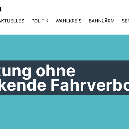
B
AKTUELLES
POLITIK
WAHLKREIS
BAHNLÄRM
SE
tung ohne
kende Fahrverb