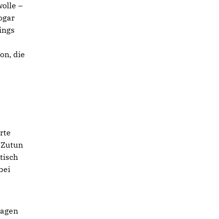
olle –
ogar
ings
on, die
g
rte
t Zutun
tisch
bei
ragen