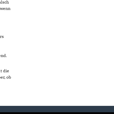
alsch
 wenn
rs
end.
t die
er, ob