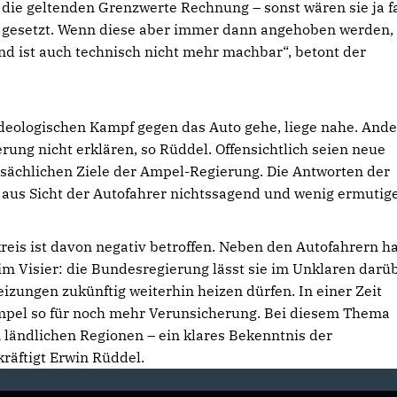
die geltenden Grenzwerte Rechnung – sonst wären sie ja f
gesetzt. Wenn diese aber immer dann angehoben werden,
und ist auch technisch nicht mehr machbar“, betont der
ideologischen Kampf gegen das Auto gehe, liege nahe. Ande
ung nicht erklären, so Rüddel. Offensichtlich seien neue
tsächlichen Ziele der Ampel-Regierung. Die Antworten der
aus Sicht der Autofahrer nichtssagend und wenig ermutig
eis ist davon negativ betroffen. Neben den Autofahrern ha
im Visier: die Bundesregierung lässt sie im Unklaren darüb
izungen zukünftig weiterhin heizen dürfen. In einer Zeit
Ampel so für noch mehr Verunsicherung. Bei diesem Thema
 ländlichen Regionen – ein klares Bekenntnis der
räftigt Erwin Rüddel.