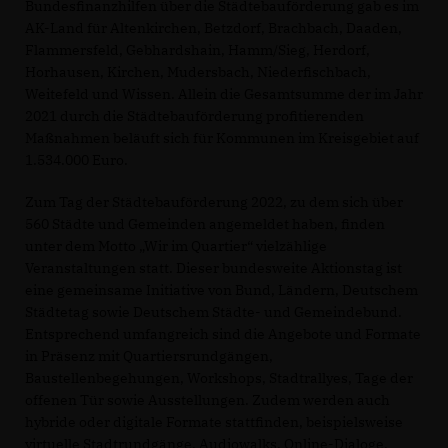
Bundesfinanzhilfen über die Städtebauförderung gab es im
AK-Land für Altenkirchen, Betzdorf, Brachbach, Daaden,
Flammersfeld, Gebhardshain, Hamm/Sieg, Herdorf,
Horhausen, Kirchen, Mudersbach, Niederfischbach,
Weitefeld und Wissen. Allein die Gesamtsumme der im Jahr
2021 durch die Städtebauförderung profitierenden
Maßnahmen beläuft sich für Kommunen im Kreisgebiet auf
1.534.000 Euro.
Zum Tag der Städtebauförderung 2022, zu dem sich über
560 Städte und Gemeinden angemeldet haben, finden
unter dem Motto „Wir im Quartier“ vielzählige
Veranstaltungen statt. Dieser bundesweite Aktionstag ist
eine gemeinsame Initiative von Bund, Ländern, Deutschem
Städtetag sowie Deutschem Städte- und Gemeindebund.
Entsprechend umfangreich sind die Angebote und Formate
in Präsenz mit Quartiersrundgängen,
Baustellenbegehungen, Workshops, Stadtrallyes, Tage der
offenen Tür sowie Ausstellungen. Zudem werden auch
hybride oder digitale Formate stattfinden, beispielsweise
virtuelle Stadtrundgänge, Audiowalks, Online-Dialoge,