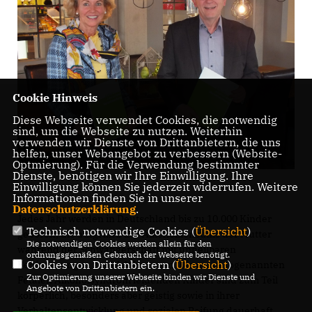
Cookie Hinweis
Diese Webseite verwendet Cookies, die notwendig
sind, um die Webseite zu nutzen. Weiterhin
verwenden wir Dienste von Drittanbietern, die uns
helfen, unser Webangebot zu verbessern (Website-
Optmierung). Für die Verwendung bestimmter
Dienste, benötigen wir Ihre Einwilligung. Ihre
Einwilligung können Sie jederzeit widerrufen. Weitere
Informationen finden Sie in unserer
Datenschutzerklärung
.
Jedes Jahr werden in Deutschland bis zu 10.000 Kinder
Technisch notwendige Cookies (
Übersicht
)
geboren, die aufgrund des Alkoholkonsums der Mutter
Die notwendigen Cookies werden allein für den
während der Schwangerschaft mit unheilbaren
ordnungsgemäßen Gebrauch der Webseite benötigt.
Cookies von Drittanbietern (
Übersicht
)
Behinderungen zur Welt kommen. Diese am sogenannten
Zur Optimierung unserer Webseite binden wir Dienste und
Fetalen Alkoholsyndrom leidenden Kinder sind zum Teil
Angebote von Drittanbietern ein.
körperlich, besonders aber geistig sowie in ihrer
Verhaltensentwicklung und sozialen Reifung dauerhaft