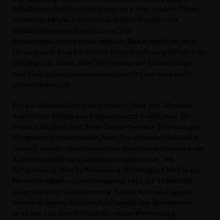
Schulleiter oder Eltern Interesse an einem solchen Eltern-
Workshop haben, sollten sie sich beim Bürger- und
Wahlkreisbüro des heimischen CDU-
Bundestagsabgeordneten melden. Dies speziell vor dem
Hintergrund, dass für Kinder Alkohol äußerst gefährlich ist.
Das liegt u.a. daran, dass bei Kindern der Entwicklungs-
und Wachstumsprozess zahlreicher Organe noch nicht
abgeschlossen ist.
Für ein Kleinkind kann bereits eine Dosis von 2 Gramm
Alkohol pro Kilogramm Körpergewicht tödlich sein. Bei
einem Schulkind liegt diese Grenze bei etwa 3 Gramm pro
Kilogramm Körpergewicht, beim Erwachsenen bei 5 bis 6
Gramm, also fast dem Doppelten. Beim Erwachsenen wirkt
Alkohol parallel zur Trinkmenge stufenweise, von
Entspannung über Enthemmung, Schläfrigkeit bis hin zur
Bewusstlosigkeit – im schlimmsten Falle mit Todesfolge
aufgrund einer Atemlähmung. Kinder können dagegen
bereits ab einem Wert von 0,5 Promille das Bewusstsein
verlieren und dies Schlagartig – ohne Vorwarnung.