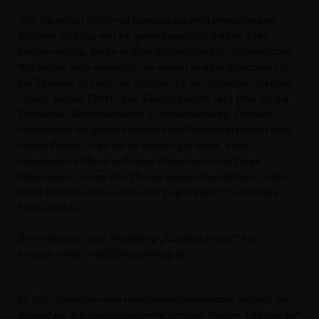
Ich bin selbst Vater von inzwischen zwei erwachsenen
Kindern und mir war es, gemeinsam mit meiner Frau
immer wichtig, beide in ihrer Entwicklung zu unterstützen.
Wir haben stets versucht, die ersten Ansprechpartner für
die Themen zu sein. Die Workshops der Initiative ‚Klartext
reden!‘ helfen Eltern, ihre Kinder bereits sehr früh für die
Thematik ‚Alkoholkonsum‘ zu sensibilisieren. Deshalb
übernehme ich gerne abermals die Schirmherrschaft über
dieses Projekt, weil ich es absolut gut finde, dass
interessierte Eltern auf diese Weise wertvolle Tipps
bekommen, wie sie das Thema ansprechen können, ohne
ihren Kindern dabei etwas vor zu predigen“, bekräftigte
Erwin Rüddel.
Bewerbungen zum Workshop „Klartext reden!“ an:
erwin.rueddel.wk02@bundestag.de
Im Bild: Treten für einen verantwortungsbewussten Umgang mit
Alkohol ein: BSI-Geschäftsführerin Angelika Wiesgen-Pick und der