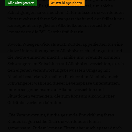
Alle akzeptieren
Auswahl speichern
beeinträchtigt. „Es gibt ein einfaches Mittel, um solche
Schädigungen zu vermeiden: Dafür müssen die werdenden
Mütter während ihrer Schwangerschaft und der Stillzeit nur
konsequent auf jeglichen Alkoholkonsum verzichten“,
konstatierte die BSI-Geschäftsführerin.
Sowohl Wiesgen-Pick als auch Rüddel appellierten für eine
aktive Unterstützung beim Alkoholverzicht, der gut tut und
die Sache einfacher macht. Familie und Freunde könnten
Schwangere im Entschluss auf Alkohol zu verzichten, durch
den eigenen verantwortungsbewussten Umgang mit
Alkohol bestärken. So sollten Partner den Alkoholverzicht
Schwangerer während dieser Lebensphase unterstützen,
indem sie gemeinsam auf Alkohol verzichten und
Situationen vermeiden, die zum Konsum alkoholischer
Getränke verleiten könnten.
Die Verantwortung für die gesunde Entwicklung ihres
Kindes tragen schließlich die werdenden Eltern
gemeinsam. Zudem können Eltern aber auch später durch