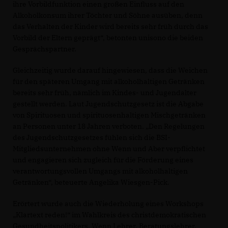
ihre Vorbildfunktion einen großen Einfluss auf den
Alkoholkonsum ihrer Töchter und Söhne ausüben, denn
das Verhalten der Kinder wird bereits sehr früh durch das
Vorbild der Eltern geprägt“, betonten unisono die beiden
Gesprächspartner.
Gleichzeitig wurde darauf hingewiesen, dass die Weichen
für den späteren Umgang mit alkoholhaltigen Getränken
bereits sehr früh, nämlich im Kindes- und Jugendalter
gestellt werden. Laut Jugendschutzgesetz ist die Abgabe
von Spirituosen und spirituosenhaltigen Mischgetränken
an Personen unter 18 Jahren verboten. „Den Regelungen
des Jugendschutzgesetzes fühlen sich die BSI-
Mitgliedsunternehmen ohne Wenn und Aber verpflichtet
und engagieren sich zugleich für die Förderung eines
verantwortungsvollen Umgangs mit alkoholhaltigen
Getränken“, beteuerte Angelika Wiesgen-Pick.
Erörtert wurde auch die Wiederholung eines Workshops
Klartext reden!“ im Wahlkreis des christdemokratischen
Gesundheitspolitikers. Wenn Lehrer, Beratungslehrer,